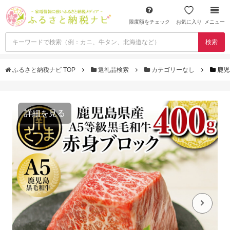
限度額をチェック
お気に入り
メニュー
検索
ふるさと納税ナビ TOP
返礼品検索
カテゴリーなし
鹿児
詳細を見る