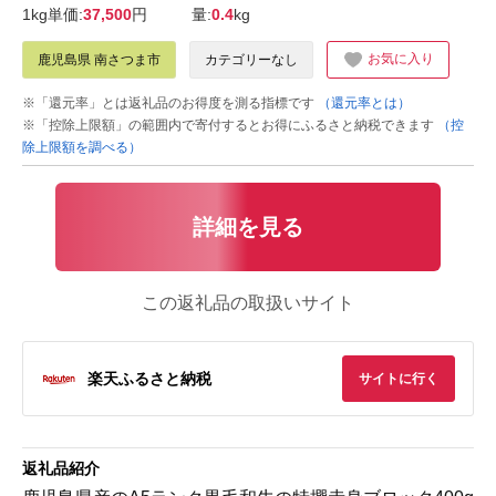
1kg単価:
37,500
円
量:
0.4
kg
お気に入り
鹿児島県 南さつま市
カテゴリーなし
※「還元率」とは返礼品のお得度を測る指標です
（還元率とは）
※「控除上限額」の範囲内で寄付するとお得にふるさと納税できます
（控
除上限額を調べる）
詳細を見る
この返礼品の取扱いサイト
楽天ふるさと納税
サイトに行く
返礼品紹介