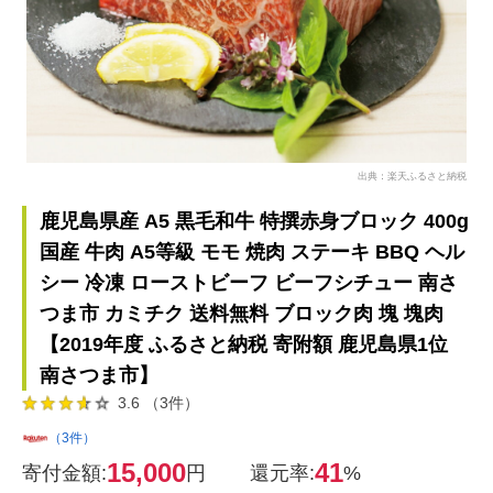
出典：楽天ふるさと納税
鹿児島県産 A5 黒毛和牛 特撰赤身ブロック 400g
国産 牛肉 A5等級 モモ 焼肉 ステーキ BBQ ヘル
シー 冷凍 ローストビーフ ビーフシチュー 南さ
つま市 カミチク 送料無料 ブロック肉 塊 塊肉
【2019年度 ふるさと納税 寄附額 鹿児島県1位
南さつま市】
3.6 （3件）
（3件）
15,000
41
寄付金額:
円
還元率:
%