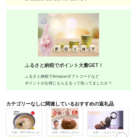
ふるさと納税でポイント大量GET！
ふるさと納税でAmazonギフトコードなど
ポイントがお得にもらえるって知ってましたか？
カテゴリーなしに関連しているおすすめの返礼品
出典：JRE MALLふる
出典：ANAのふるさと
出典：ふるさとチョイ
出
さと納税
納税
ス