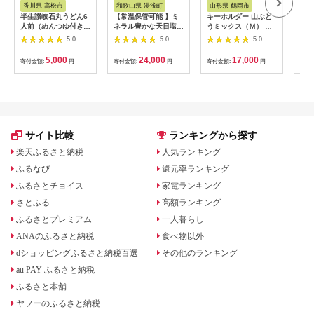
香川県 高松市
和歌山県 湯浅町
山形県 鶴岡市
鹿
半生讃岐石丸うどん6
【常温保管可能 】ミ
キーホルダー 山ぶど
【ふ
人前（めんつゆ付き）
ネラル豊かな天日塩だ
うミックス（Ｍ） 山
ひか
麺300g×2袋
けで漬けた無添加梅干
形県鶴岡市 アトリエ
きほ
5.0
5.0
5.0
し2kg 梅ボーイズ｜
かおる | 山葡萄 雑貨
定期
南高梅
キーホルダー ギフト
5k
5,000
24,000
17,000
寄付金額:
円
寄付金額:
円
寄付金額:
円
寄付
B201_EP6024
贈り物 お取り寄せ 返
びく
礼品
産 
飯 
ま町
サイト比較
ランキングから探す
楽天ふるさと納税
人気ランキング
ふるなび
還元率ランキング
ふるさとチョイス
家電ランキング
さとふる
高額ランキング
ふるさとプレミアム
一人暮らし
ANAのふるさと納税
食べ物以外
dショッピングふるさと納税百選
その他のランキング
au PAY ふるさと納税
ふるさと本舗
ヤフーのふるさと納税