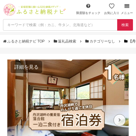
限度額をチェック
お気に入り
メニュー
検索
ふるさと納税ナビ TOP
返礼品検索
カテゴリーなし
【丹
詳細を見る