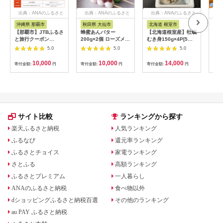
出典：ANAのふるさと
出典：ANAのふるさと
出典：ANAのふるさと
出
納税
納税
納税
沖縄県 那覇市
秋田県 大仙市
北海道 根室市
埼
【那覇市】JTBふるさ
蜂蜜あんバター
【北海道根室産】牡蠣
【2
と旅行クーポン
200g×2個 ローズメイ
むき身150g×4P[5月
予約
（3,000円分）有効期
[あんバター はちみ
下旬以降発送] A-
史！
5.0
5.0
5.0
間3年（Eメール発
つ 発酵バター あん
54007
ムの
行）｜旅行 トラベル
こ 水あめ不使用 秋
水・
10,000
10,000
14,000
寄付金額:
円
寄付金額:
円
寄付金額:
円
寄付
予約 国内旅行 JTB 宿
田県 大仙市]
約3
泊 観光 体験 旅行券
03
宿泊券 旅行予約 ホテ
ル 旅館 チケット 子供
子連れ カップル 家族
人気 おすすめ 旅行ク
ーポン 店頭 オンライ
サイト比較
ランキングから探す
ン ネット予約 電話 有
効期間3年
楽天ふるさと納税
人気ランキング
ふるなび
還元率ランキング
ふるさとチョイス
家電ランキング
さとふる
高額ランキング
ふるさとプレミアム
一人暮らし
ANAのふるさと納税
食べ物以外
dショッピングふるさと納税百選
その他のランキング
au PAY ふるさと納税