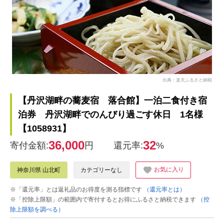
出典：楽天ふるさと納税
【丹沢湖畔の蕎麦宿 落合館】一泊二食付き宿
泊券 丹沢湖畔でのんびり過ごす休日 1名様
【1058931】
36,000
32
寄付金額:
円
還元率:
%
お気に入り
神奈川県 山北町
カテゴリーなし
※「還元率」とは返礼品のお得度を測る指標です
（還元率とは）
※「控除上限額」の範囲内で寄付するとお得にふるさと納税できます
（控
除上限額を調べる）