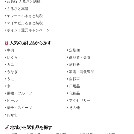
au PAY ふるさと納税
ふるさと本舗
ヤフーのふるさと納税
マイナビふるさと納税
ポイント還元キャンペーン
人気の返礼品から探す
牛肉
定期便
いくら
商品券・金券
カニ
旅行券
うなぎ
家電・電化製品
うに
自転車
米
日用品
果物・フルーツ
化粧品
ビール
アクセサリー
菓子・スイーツ
その他
おせち
地域から返礼品を探す