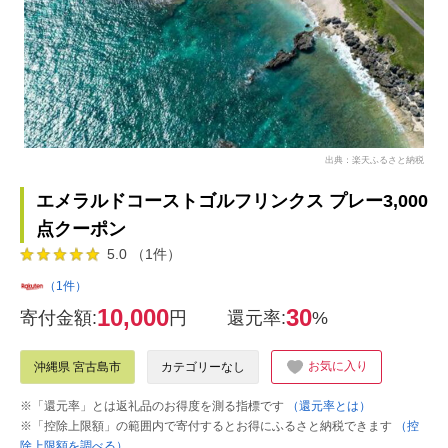
出典：楽天ふるさと納税
エメラルドコーストゴルフリンクス プレー3,000
点クーポン
5.0 （1件）
（1件）
10,000
30
寄付金額:
円
還元率:
%
お気に入り
沖縄県 宮古島市
カテゴリーなし
※「還元率」とは返礼品のお得度を測る指標です
（還元率とは）
※「控除上限額」の範囲内で寄付するとお得にふるさと納税できます
（控
除上限額を調べる）