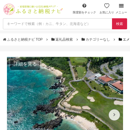
限度額をチェック
お気に入り
メニュー
検索
ふるさと納税ナビ TOP
返礼品検索
カテゴリーなし
エメ
詳細を見る