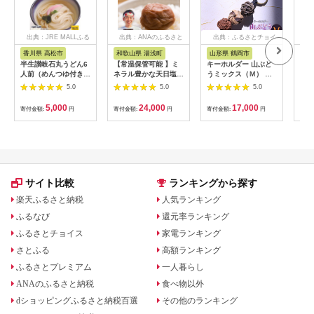
出典：JRE MALLふる
出典：ANAのふるさと
出典：ふるさとチョイ
出
さと納税
納税
ス
香川県 高松市
和歌山県 湯浅町
山形県 鶴岡市
佐
半生讃岐石丸うどん6
【常温保管可能 】ミ
キーホルダー 山ぶど
【伊
人前（めんつゆ付き）
ネラル豊かな天日塩だ
うミックス（Ｍ） 山
ース
麺300g×2袋
けで漬けた無添加梅干
形県鶴岡市 アトリエ
5.0
5.0
5.0
し2kg 梅ボーイズ｜
かおる | 山葡萄 雑貨
南高梅
キーホルダー ギフト
5,000
24,000
17,000
寄付金額:
円
寄付金額:
円
寄付金額:
円
寄付
B201_EP6024
贈り物 お取り寄せ 返
礼品
サイト比較
ランキングから探す
楽天ふるさと納税
人気ランキング
ふるなび
還元率ランキング
ふるさとチョイス
家電ランキング
さとふる
高額ランキング
ふるさとプレミアム
一人暮らし
ANAのふるさと納税
食べ物以外
dショッピングふるさと納税百選
その他のランキング