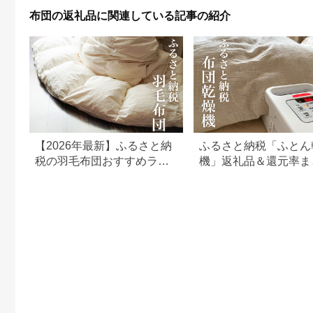
羽毛布団 日本製 抗菌
える 丸洗い タオルケ
布団の返礼品に関連している記事の紹介
防臭 防菌 防ダニ 収納
ット ガーゼケット ブ
ケース付き 軽量 送料
ランケット かけ布団
無料 [川村羽毛 山梨県
布団 寝具 シングル
韮崎市 20743638]
pasima
【2026年最新】ふるさと納
ふるさと納税「ふとん
税の羽毛布団おすすめラン
機」返礼品＆還元率ま
キング｜寄付金額・スペッ
め！布団クリーナーも
ク別に徹底比較