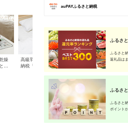
布団 掛けふとん 数量
auPAYふるさと納税
限定 訳あり 訳アリ 掛
け布団 軽い 暖かい 肌
掛け布団 羽毛 ふとん
布団 掛布団 寝具 ダウ
ンパワー350以上 オ
ールシーズン
ふるさと
ふるさと
乾燥
高級羽毛布団も！ふるさと
大阪府忠岡町のふ
返礼品は
と
納税「布団」返礼品おすす
税のご紹介
めランキング
ふるさと
ふるさと納
ポイント