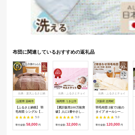
布団に関連しているおすすめの返礼品
出典：楽天ふるさと納
出典：ふるさとチョイ
出典：ふるさとチョイ
税
ス
ス
山梨県 韮崎市
福岡県 うきは市
大阪府 忠岡町
【ふるさと納税】 羽
【累計販売100万枚突
羽毛布団 2枚で1枚の
毛布団 シングル【訳
破】人に1番やさしい
タイプ オールシーズ
あり】色柄おまかせ
寝具 パシーマ キルト
ン エクセルゴールド
5.0
5.0
5.0
春秋用 中厚 羽毛 合掛
ケット ピンク (シング
ラベル ダブルサイズ
58,000
32,000
120,000
け 布団 ふとん 寝具
ル) 1枚【龍宮 株式会
寄付金額:
円
寄付金額:
円
寄付金額:
円
ダウンケット ホワイ
社】医療用ガーゼと脱
トダック85％ 0.8kg
脂綿を使った寝具 洗