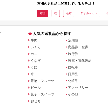
布団の返礼品に関連しているカテゴリ
布団
枕
毛布
タオルケット
す
人気の返礼品から探す
牛肉
定期便
いくら
商品券・金券
カニ
旅行券
うなぎ
家電・電化製品
うに
自転車
米
日用品
果物・フルーツ
化粧品
ビール
アクセサリー
菓子・スイーツ
その他
おせち