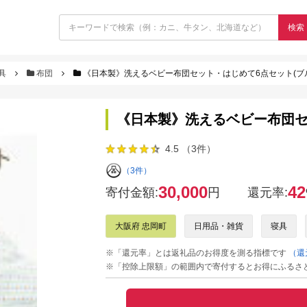
検索
具
布団
《日本製》洗えるベビー布団セット・はじめて6点セット(ブ
《日本製》洗えるベビー布団セ
4.5 （3件）
（3件）
30,000
42
寄付金額:
円
還元率:
大阪府 忠岡町
日用品・雑貨
寝具
※「還元率」とは返礼品のお得度を測る指標です
（還
※「控除上限額」の範囲内で寄付するとお得にふるさ