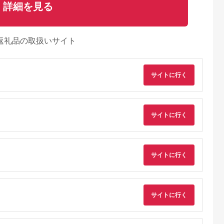
詳細を見る
返礼品の取扱いサイト
サイトに行く
サイトに行く
サイトに行く
るさとチョイ
出典：ふるさとチョイ
出典：ふるさとチョイ
出典：ふるさとチョ
ス
ス
ス
田町
島根県 出雲市
奈良県 王寺町
愛知県 名古屋市
 セット返
羽毛布団 打ち直し シ
2枚組【春夏用羽毛肌
ベビー敷き布団 2点
アウィーヴ
ングル掛け1枚→シン
掛け布団】洗える肌布
ット （ ミニベビーベ
2 シングル
グル掛け1枚 【ベーシ
団シングルダウン
ッド用 約60×90cm
サイトに行く
5.0
5.0
5.0
5.0
 睡眠 快眠
ックコース】 冬用 綿
90％0.3kg日本製洗濯
） 敷き布団 ＋ 敷き
75,000
100,000
55,000
14,000
トレスパッ
100% リフォーム
可クリーム2枚セット
とん用シーツ グリー
円
寄付金額:
円
寄付金額:
円
寄付金額:
円
【10-006】
ン 彩子育て