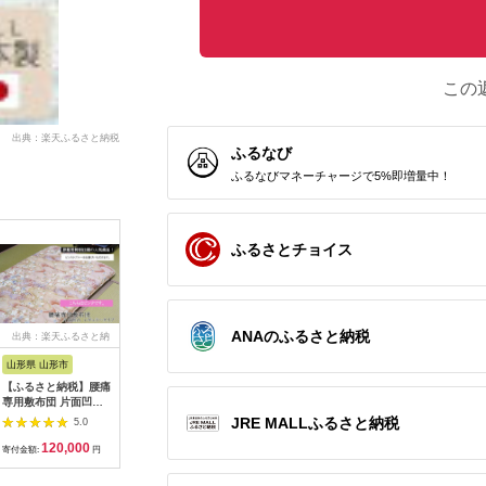
この
出典：楽天ふるさと納税
ふるなび
ふるなびマネーチャージで5%即増量中！
ふるさとチョイス
ANAのふるさと納税
出典：楽天ふるさと納
出典：ふるさとチョイ
出典：ふるさとチョイ
出典：ふ
税
ス
ス
山形県 山形市
京都 府亀岡市
山梨県 都留市
愛知県 幸
【ふるさと納税】腰痛
ピマ・コットン 掛布
【肌掛け布団】抗ウイ
【数量限定
専用敷布団 片面凹凸
団（ダブルロング）
ルス・抗菌加工 羽毛
礼品】エ
レギュラータイプ(ピ
《綿 100% 天然 素材
肌掛け布団 （シング
スマート0
JRE MALLふるさと納税
5.0
5.0
5.0
ンク) FZ26-909 寝具
上質 睡眠》◇
ル：１５０ｃｍｘ２１
マットレス
120,000
114,000
40,000
1
ふとん アサギ
０ｃｍ）【サンモト】
寝具 マッ
寄付金額:
円
寄付金額:
円
寄付金額:
円
寄付金額:
｜ ホワイトダウン
ド
85％ 羽毛ふとん 羽毛