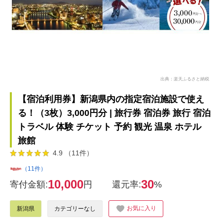
出典：楽天ふるさと納税
【宿泊利用券】新潟県内の指定宿泊施設で使え
る！（3枚）3,000円分 | 旅行券 宿泊券 旅行 宿泊
トラベル 体験 チケット 予約 観光 温泉 ホテル
旅館
4.9 （11件）
（11件）
10,000
30
寄付金額:
円
還元率:
%
お気に入り
新潟県
カテゴリーなし