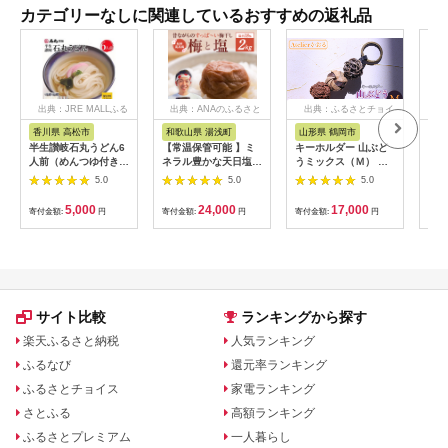
カテゴリーなしに関連しているおすすめの返礼品
出典：JRE MALLふる
出典：ANAのふるさと
出典：ふるさとチョイ
出
さと納税
納税
ス
香川県 高松市
和歌山県 湯浅町
山形県 鶴岡市
鹿
半生讃岐石丸うどん6
【常温保管可能 】ミ
キーホルダー 山ぶど
【ふ
人前（めんつゆ付き）
ネラル豊かな天日塩だ
うミックス（Ｍ） 山
ひか
麺300g×2袋
けで漬けた無添加梅干
形県鶴岡市 アトリエ
きほ
5.0
5.0
5.0
し2kg 梅ボーイズ｜
かおる | 山葡萄 雑貨
定期
南高梅
キーホルダー ギフト
5k
5,000
24,000
17,000
寄付金額:
円
寄付金額:
円
寄付金額:
円
寄付
B201_EP6024
贈り物 お取り寄せ 返
びく
礼品
産 
飯 
ま町
サイト比較
ランキングから探す
楽天ふるさと納税
人気ランキング
ふるなび
還元率ランキング
ふるさとチョイス
家電ランキング
さとふる
高額ランキング
ふるさとプレミアム
一人暮らし