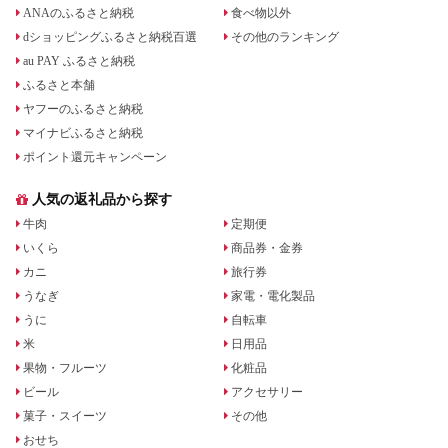
ANAのふるさと納税
食べ物以外
dショッピングふるさと納税百選
その他のランキング
au PAY ふるさと納税
ふるさと本舗
ヤフーのふるさと納税
マイナビふるさと納税
ポイント還元キャンペーン
人気の返礼品から探す
牛肉
定期便
いくら
商品券・金券
カニ
旅行券
うなぎ
家電・電化製品
うに
自転車
米
日用品
果物・フルーツ
化粧品
ビール
アクセサリー
菓子・スイーツ
その他
おせち