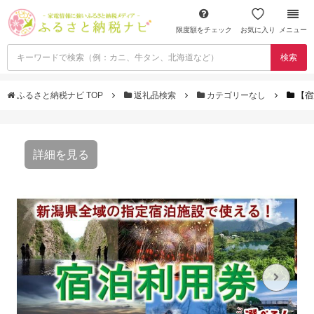
限度額をチェック
お気に入り
メニュー
検索
ふるさと納税ナビ TOP
返礼品検索
カテゴリーなし
【宿
詳細を見る