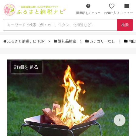
限度額をチェック
お気に入り
メニュー
検索
ふるさと納税ナビ TOP
返礼品検索
カテゴリーなし
内山
詳細を見る