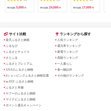
し2kg 梅ボーイズ｜
かおる | 山葡萄 雑貨
南高梅
キーホルダー ギフト
5,000
24,000
17,000
寄付金額:
円
寄付金額:
円
寄付金額:
円
寄付
B201_EP6024
贈り物 お取り寄せ 返
礼品
サイト比較
ランキングから探す
楽天ふるさと納税
人気ランキング
ふるなび
還元率ランキング
ふるさとチョイス
家電ランキング
さとふる
高額ランキング
ふるさとプレミアム
一人暮らし
ANAのふるさと納税
食べ物以外
dショッピングふるさと納税百選
その他のランキング
au PAY ふるさと納税
ふるさと本舗
ヤフーのふるさと納税
マイナビふるさと納税
ポイント還元キャンペーン