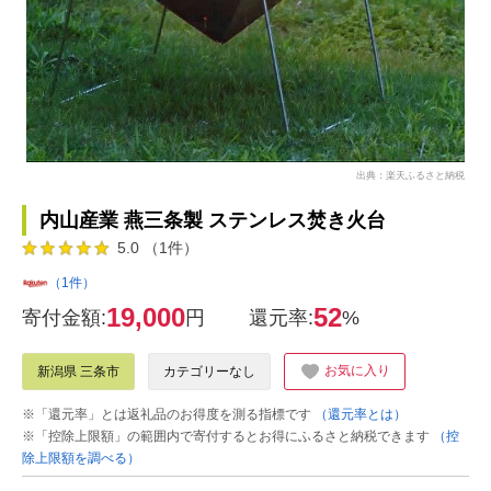
出典：楽天ふるさと納税
内山産業 燕三条製 ステンレス焚き火台
5.0 （1件）
（1件）
19,000
52
寄付金額:
円
還元率:
%
お気に入り
新潟県 三条市
カテゴリーなし
※「還元率」とは返礼品のお得度を測る指標です
（還元率とは）
※「控除上限額」の範囲内で寄付するとお得にふるさと納税できます
（控
除上限額を調べる）