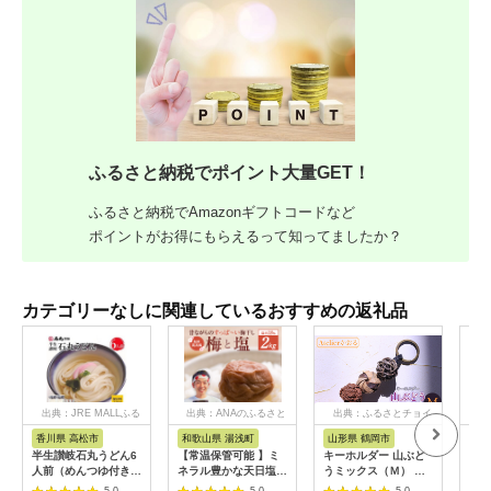
ふるさと納税でポイント大量GET！
ふるさと納税でAmazonギフトコードなど
ポイントがお得にもらえるって知ってましたか？
カテゴリーなしに関連しているおすすめの返礼品
出典：JRE MALLふる
出典：ANAのふるさと
出典：ふるさとチョイ
出
さと納税
納税
ス
香川県 高松市
和歌山県 湯浅町
山形県 鶴岡市
佐
半生讃岐石丸うどん6
【常温保管可能 】ミ
キーホルダー 山ぶど
【伊
人前（めんつゆ付き）
ネラル豊かな天日塩だ
うミックス（Ｍ） 山
ース
麺300g×2袋
けで漬けた無添加梅干
形県鶴岡市 アトリエ
5.0
5.0
5.0