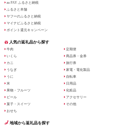
au PAY ふるさと納税
ふるさと本舗
ヤフーのふるさと納税
マイナビふるさと納税
ポイント還元キャンペーン
人気の返礼品から探す
牛肉
定期便
いくら
商品券・金券
カニ
旅行券
うなぎ
家電・電化製品
うに
自転車
米
日用品
果物・フルーツ
化粧品
ビール
アクセサリー
菓子・スイーツ
その他
おせち
地域から返礼品を探す