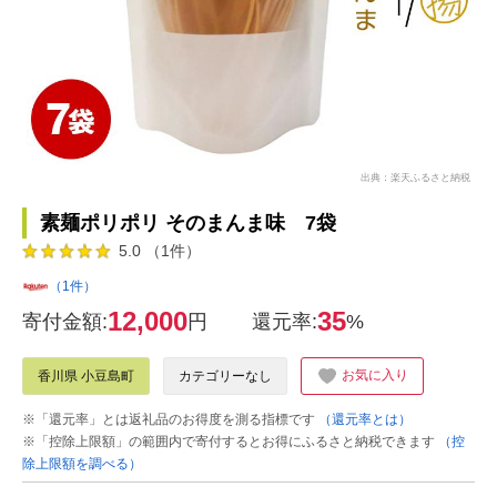
出典：楽天ふるさと納税
素麺ポリポリ そのまんま味 7袋
5.0 （1件）
（1件）
12,000
35
寄付金額:
円
還元率:
%
お気に入り
香川県 小豆島町
カテゴリーなし
※「還元率」とは返礼品のお得度を測る指標です
（還元率とは）
※「控除上限額」の範囲内で寄付するとお得にふるさと納税できます
（控
除上限額を調べる）