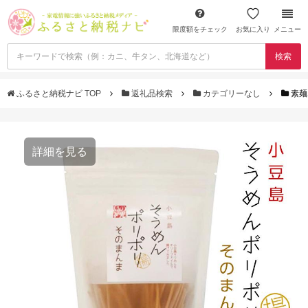
限度額をチェック
お気に入り
メニュー
検索
ふるさと納税ナビ TOP
返礼品検索
カテゴリーなし
素麺
詳細を見る