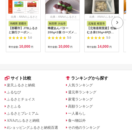
出典：ANAのふるさと
出典：ANAのふるさと
出典：ANAのふるさと
出
納税
納税
納税
沖縄県 那覇市
秋田県 大仙市
北海道 根室市
埼
【那覇市】JTBふるさ
蜂蜜あんバター
【北海道根室産】牡蠣
【2
と旅行クーポン
200g×2個 ローズメイ
むき身150g×4P[5月
予約
（3,000円分）有効期
[あんバター はちみ
下旬以降発送] A-
史！
5.0
5.0
5.0
間3年（Eメール発
つ 発酵バター あん
54007
ムの
行）｜旅行 トラベル
こ 水あめ不使用 秋
水・
10,000
10,000
14,000
寄付金額:
円
寄付金額:
円
寄付金額:
円
寄付
予約 国内旅行 JTB 宿
田県 大仙市]
約3
泊 観光 体験 旅行券
03
宿泊券 旅行予約 ホテ
ル 旅館 チケット 子供
子連れ カップル 家族
人気 おすすめ 旅行ク
ーポン 店頭 オンライ
サイト比較
ランキングから探す
ン ネット予約 電話 有
効期間3年
楽天ふるさと納税
人気ランキング
ふるなび
還元率ランキング
ふるさとチョイス
家電ランキング
さとふる
高額ランキング
ふるさとプレミアム
一人暮らし
ANAのふるさと納税
食べ物以外
dショッピングふるさと納税百選
その他のランキング