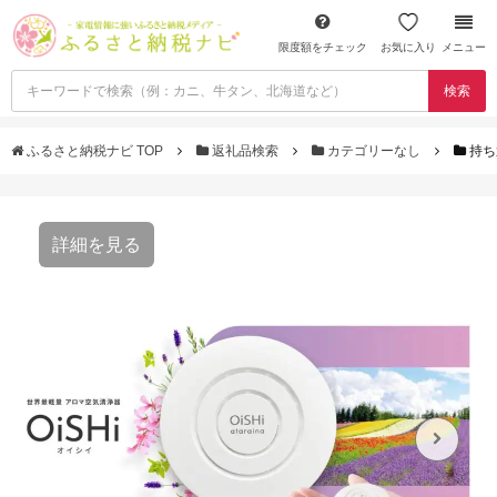
限度額をチェック
お気に入り
メニュー
検索
ふるさと納税ナビ TOP
返礼品検索
カテゴリーなし
持ち
詳細を見る