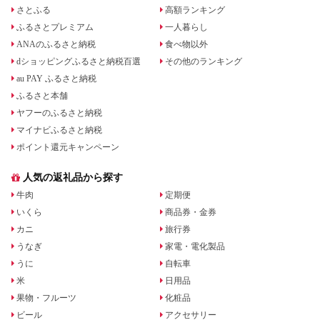
さとふる
高額ランキング
ふるさとプレミアム
一人暮らし
ANAのふるさと納税
食べ物以外
dショッピングふるさと納税百選
その他のランキング
au PAY ふるさと納税
ふるさと本舗
ヤフーのふるさと納税
マイナビふるさと納税
ポイント還元キャンペーン
人気の返礼品から探す
牛肉
定期便
いくら
商品券・金券
カニ
旅行券
うなぎ
家電・電化製品
うに
自転車
米
日用品
果物・フルーツ
化粧品
ビール
アクセサリー