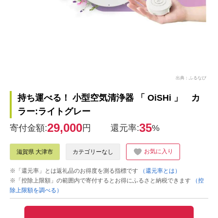
出典：ふるなび
持ち運べる！ 小型空気清浄器 「 OiSHi 」 カ
ラー:ライトグレー
29,000
35
寄付金額:
円
還元率:
%
お気に入り
滋賀県 大津市
カテゴリーなし
※「還元率」とは返礼品のお得度を測る指標です
（還元率とは）
※「控除上限額」の範囲内で寄付するとお得にふるさと納税できます
（控
除上限額を調べる）