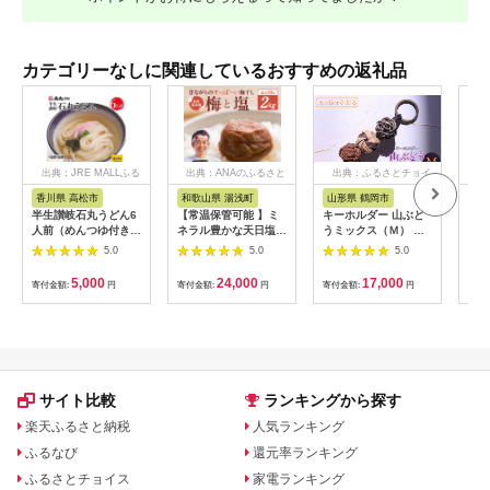
カテゴリーなしに関連しているおすすめの返礼品
出典：JRE MALLふる
出典：ANAのふるさと
出典：ふるさとチョイ
出
さと納税
納税
ス
香川県 高松市
和歌山県 湯浅町
山形県 鶴岡市
佐
半生讃岐石丸うどん6
【常温保管可能 】ミ
キーホルダー 山ぶど
【伊
人前（めんつゆ付き）
ネラル豊かな天日塩だ
うミックス（Ｍ） 山
ース
麺300g×2袋
けで漬けた無添加梅干
形県鶴岡市 アトリエ
5.0
5.0
5.0
し2kg 梅ボーイズ｜
かおる | 山葡萄 雑貨
南高梅
キーホルダー ギフト
5,000
24,000
17,000
寄付金額:
円
寄付金額:
円
寄付金額:
円
寄付
B201_EP6024
贈り物 お取り寄せ 返
礼品
サイト比較
ランキングから探す
楽天ふるさと納税
人気ランキング
ふるなび
還元率ランキング
ふるさとチョイス
家電ランキング