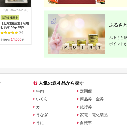
出典：ANAのふるさと
出典：ふるさとチョイ
出典：ANAのふるさと
出典：A
納税
ス
納税
北海道 根室市
埼玉県 白岡市
愛知県 碧南市
島根県 出
【北海道根室産】牡蠣
【2026年発送分 先行
【先行受付】2027年1
出雲の國
ふるさと
むき身150g×4P[5月
予約】100年の歴
月～6月毎月発送 ま
～トマト
下旬以降発送] A-
史！！ アライファー
るでトマトの宝石箱！
マト2kg
5.0
5.0
5.0
54007
ムの「朝もぎ梨」幸
ジュエリートマトの定
まと 野菜
ふるさと納
14,000
13,000
40,000
2
水・豊水・あきづき
期便 約700g×6回コ
産地直送 
寄付金額:
円
寄付金額:
円
寄付金額:
円
寄付金額:
ポイント
約3kg 【11246-
ース H004-210
雲市 おす
0352】
す
人気の返礼品から探す
牛肉
定期便
いくら
商品券・金券
カニ
旅行券
うなぎ
家電・電化製品
うに
自転車