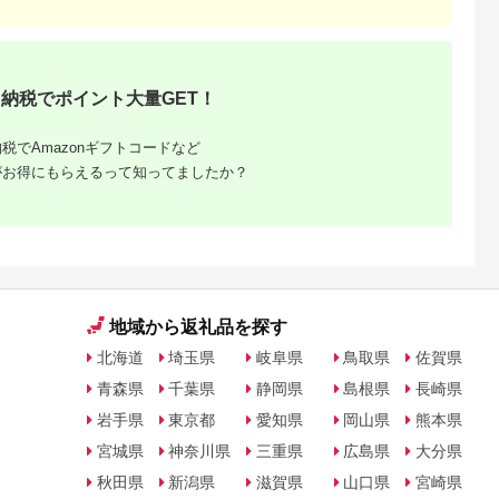
NAのふるさと
出典：楽天ふるさと納
出典：楽天ふるさと納
出典：ANAのふるさ
納税
税
税
納
雲市
京都 府京都市
香川県 坂出市
新潟県 南魚沼市
からの贈り物
【ふるさと納税】【辻
【ふるさと納税】〈定
【令和8年産新米予
納税でポイント大量GET！
を超えた超ト
為商店】銀だら西京漬
期便3回〉創業100
約】精米5kg 南魚沼
【トマト と
けセット 8切 ［ 京都
年！老舗の八百屋がチ
産にじのきらめき・
5.0
5.0
5.0
5.0
 やさい 新鮮
鮮魚専門店 西京漬け
ョイスした厳選やさい
家直送_AG【銘柄米
税でAmazonギフトコードなど
4,000
22,000
36,000
16,000
贈答 出雲 出
セット 銀鱈 人気 おす
と旬の果物の詰め合わ
ブランド米 精米 にじ
円
寄付金額:
円
寄付金額:
円
寄付金額:
円
がお得にもらえるって知ってましたか？
すめ 人気】
すめ グルメ 海鮮 お取
せ | 香川県 坂出市 香
のきらめき 魚沼産 新
り寄せ 通販 送料無料
川 四国 楽天ふるさと
潟米 産地直送 お米 
ふるさと納税 ］
納税 返礼品 支援 お取
こめ コメ ご飯 ごは
り寄せグルメ 取り寄
ん】【令和8年10月
せ グルメ 食品 フルー
旬から1ヶ月以内に順
ツ 果物 くだもの 野菜
次発送予定】
定期便 やさい 詰め合
わせ セット
地域から返礼品を探す
北海道
埼玉県
岐阜県
鳥取県
佐賀県
青森県
千葉県
静岡県
島根県
長崎県
岩手県
東京都
愛知県
岡山県
熊本県
宮城県
神奈川県
三重県
広島県
大分県
秋田県
新潟県
滋賀県
山口県
宮崎県