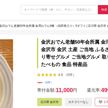
検索
金沢おでん老舗50年会所属 金澤おでん8種 （信田巻入り）Sギフト | 石川県 金沢市 金沢 土産 ご当地 ふるさと 納税 支援 おでん 
金沢おでん老舗50年会所属 金澤
金沢市 金沢 土産 ご当地 ふる
り寄せグルメ ご当地グルメ 取
たべもの 食品 特産品
4.8 （5件）
（5件）
11,000
49
寄付金額:
円
還元率:
お
石川県 金沢市
カテゴリーなし