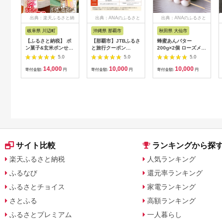
出典：楽天ふるさと納
出典：ANAのふるさと
出典：ANAのふるさと
税
納税
納税
岐阜県 川辺町
沖縄県 那覇市
秋田県 大仙市
【ふるさと納税】 ポ
【那覇市】JTBふるさ
蜂蜜あんバター
ン菓子&玄米ポンせん
と旅行クーポン
200g×2個 ローズメイ
べい│玄米 玄米粥 お
（3,000円分）有効期
[あんバター はちみ
5.0
5.0
5.0
菓子 おやつ おつまみ
間3年（Eメール発
つ 発酵バター あん
14,000
10,000
10,000
朝食 シリアル 懐かし
行）｜旅行 トラベル
こ 水あめ不使用 秋
寄付金額:
円
寄付金額:
円
寄付金額:
円
い サクサク ぽん菓子
予約 国内旅行 JTB 宿
田県 大仙市]
A-74/C-9
泊 観光 体験 旅行券
宿泊券 旅行予約 ホテ
ル 旅館 チケット 子供
子連れ カップル 家族
人気 おすすめ 旅行ク
ーポン 店頭 オンライ
ン ネット予約 電話 有
効期間3年
サイト比較
ランキングから探
楽天ふるさと納税
人気ランキング
ふるなび
還元率ランキング
ふるさとチョイス
家電ランキング
さとふる
高額ランキング
ふるさとプレミアム
一人暮らし