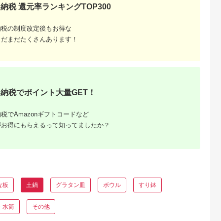
選
納税 還元率ランキングTOP300
納税の制度改定後もお得な
まだまだたくさんあります！
納税でポイント大量GET！
税でAmazonギフトコードなど
がお得にもらえるって知ってましたか？
な板
土鍋
グラタン皿
ボウル
すり鉢
・水筒
その他