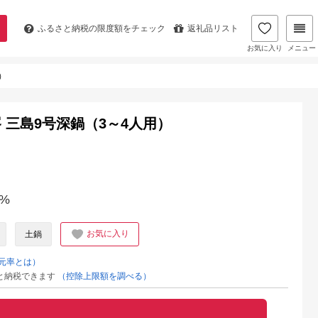
ふるさと納税の
限度額をチェック
返礼品リスト
お気に入り
メニュー
）
 三島9号深鍋（3～4人用）
%
お気に入り
土鍋
元率とは）
と納税できます
（控除上限額を調べる）