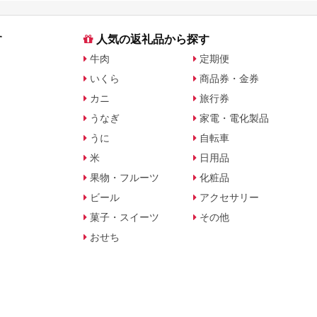
す
人気の返礼品から探す
牛肉
定期便
いくら
商品券・金券
カニ
旅行券
うなぎ
家電・電化製品
うに
自転車
米
日用品
果物・フルーツ
化粧品
ビール
アクセサリー
菓子・スイーツ
その他
おせち