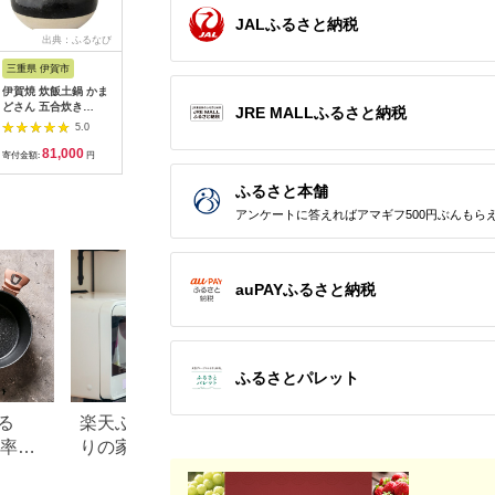
JALふるさと納税
出典：ふるなび
出典：ANAのふるさと
出典：ふるさとチョイ
出典：JA
納税
ス
三重県 伊賀市
三重県 伊賀市
大阪府 東大阪市
三重県 四
伊賀焼 炊飯土鍋 かま
長谷園の「伊賀土鍋
マジカルどなべクレイ
【萬古焼
どさん 五合炊き
アメ釉」中（2～4人
ポット白Ｍサイズ - お
き）】土
JRE MALLふるさと納税
【ngtn0004】
用）DC-
しゃれに土鍋料理、キ
璃】 おし
5.0
5.0
5.0
02【ngtn0045】
ッチンが輝く！
人用 四人
81,000
30,000
81,000
2
4人 料理
寄付金額:
円
寄付金額:
円
寄付金額:
円
寄付金額:
火・レン
OK】（9号
ふるさと本舗
計量カッ
アンケートに答えればアマギフ500円ぶんもら
銀峯 GIN
auPAYふるさと納税
ふるさとパレット
る
楽天ふるさと納税でこだわ
【2026年最新】ふ
元率ラ
りの家電探し。おすすめラ
税の鍋セットおす
ンキングまとめ
品ランキング｜人