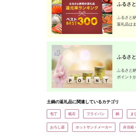
類・寄付額別に厳
ふるさと
ふるさと
返礼品は
ふるさと
ふるさと納
ポイント
土鍋の返礼品に関連しているカテゴリ
包丁
砥石
フライパン
鍋
ま
おろし器
ホットサンドメーカー
弁当箱