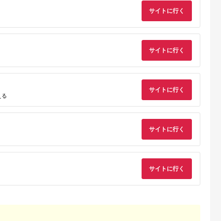
サイトに行く
Lふるさと納税
出典：楽天ふるさと納
出典：楽天ふるさと納
出典：auPAYふるさと
税
税
日市
三重県 四日市
岐阜県 土岐市
岐阜県 瑞浪市
（ばんこや
【ふるさと納税】【萬
【ふるさと納税】【美
【美濃焼】 名入れオ
鍋9号【瑠
古焼（ばんこやき）】
濃焼】セラキッチン両
ーダー 土鍋 9号 (4-5
サイトに行く
ゃれ ご飯 三
銀峯 菊花土鍋8号
手鍋21cm（ネイビ
名用) 祝おめでとう 
5.0
5.0
5.0
5.0
用 家族 3人
（2～3人用）
ー）【クリヤマ】キッ
ス、IH対応 IHプレー
7,500
22,000
21,000
60,000
 贈り物【直
チン用品 調理器具 土
ト付 to693 瑞浪市 /
円
寄付金額:
円
寄付金額:
円
寄付金額:
円
ジ・炊飯
鍋 [MGE012]
ながしまプランニン
2.7L炊飯
オフィス 陶器 どなべ
プ不要）菊花
サイトに行く
鍋 レンジOK オーブ
える
PO 鍋
ンOK [AZBM059]
サイトに行く
サイトに行く
るさと納
すめ返礼
気の種