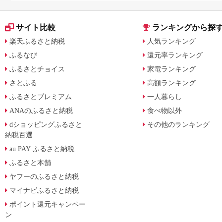
サイト比較
ランキングから探
楽天ふるさと納税
人気ランキング
ふるなび
還元率ランキング
ふるさとチョイス
家電ランキング
さとふる
高額ランキング
ふるさとプレミアム
一人暮らし
ANAのふるさと納税
食べ物以外
dショッピングふるさと
その他のランキング
納税百選
au PAY ふるさと納税
ふるさと本舗
ヤフーのふるさと納税
マイナビふるさと納税
ポイント還元キャンペー
ン