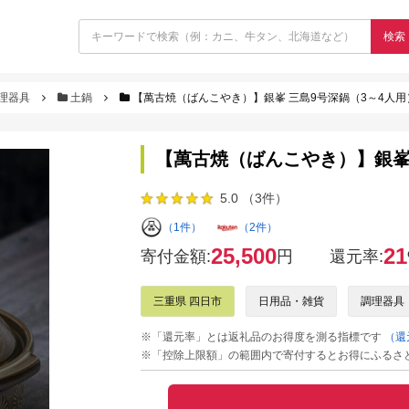
検索
理器具
土鍋
【萬古焼（ばんこやき）】銀峯 三島9号深鍋（3～4人用
【萬古焼（ばんこやき）】銀峯
5.0 （3件）
（1件）
（2件）
25,500
21
寄付金額:
円
還元率:
三重県 四日市
日用品・雑貨
調理器具
※「還元率」とは返礼品のお得度を測る指標です
（還
※「控除上限額」の範囲内で寄付するとお得にふるさ