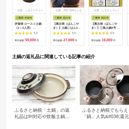
出典：ふるさとチョイ
出典：JRE MALLふる
出典：ふるさとプレミ
ス
さと納税
アム
三重県 伊賀市
三重県 四日市
三重県 四日市
伊賀焼 ロースト土鍋
【萬古焼（ばんこや
【萬古焼（ばんこや
（2～3人用）
き）】土鍋ごはん3合
き）】三島土鍋9号 セ
【ngtn0035】
【瑠璃】 ご飯 炊飯 二
ラミックコーティング
5.0
5.0
5.0
人用 (2人用) 三合(3合)
加工 内山製陶所-
59,000
27,000
16,000
家族 子供 料理 贈り物
[G728]
寄付金額:
円
寄付金額:
円
寄付金額:
円
【直火専用・レンジ温
めOK】(3合 1.8L 計
量 カップ不要 火加減
土鍋の返礼品に関連している記事の紹介
簡単) 菊花 銀峯
GINPO
ふるさと納税「土鍋」の返
ふるさと納税でもらえ
礼品はIH対応や炊飯土鍋が
「鍋」人気&#038;還
人気！
ンキング