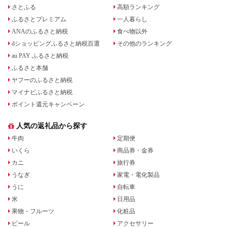
さとふる
高額ランキング
ふるさとプレミアム
一人暮らし
ANAのふるさと納税
食べ物以外
dショッピングふるさと納税百選
その他のランキング
au PAY ふるさと納税
ふるさと本舗
ヤフーのふるさと納税
マイナビふるさと納税
ポイント還元キャンペーン
人気の返礼品から探す
牛肉
定期便
いくら
商品券・金券
カニ
旅行券
うなぎ
家電・電化製品
うに
自転車
米
日用品
果物・フルーツ
化粧品
ビール
アクセサリー