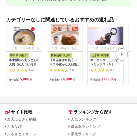
カテゴリーなしに関連しているおすすめの返礼品
出典：JRE MALLふる
出典：ANAのふるさと
出典：ふるさとチョイ
出
さと納税
納税
ス
香川県 高松市
和歌山県 湯浅町
山形県 鶴岡市
佐
半生讃岐石丸うどん6
【常温保管可能 】ミ
キーホルダー 山ぶど
【伊
人前（めんつゆ付き）
ネラル豊かな天日塩だ
うミックス（Ｍ） 山
ース
麺300g×2袋
けで漬けた無添加梅干
形県鶴岡市 アトリエ
5.0
5.0
5.0
し2kg 梅ボーイズ｜
かおる | 山葡萄 雑貨
南高梅
キーホルダー ギフト
5,000
24,000
17,000
寄付金額:
円
寄付金額:
円
寄付金額:
円
寄付
B201_EP6024
贈り物 お取り寄せ 返
礼品
サイト比較
ランキングから探す
楽天ふるさと納税
人気ランキング
ふるなび
還元率ランキング
ふるさとチョイス
家電ランキング