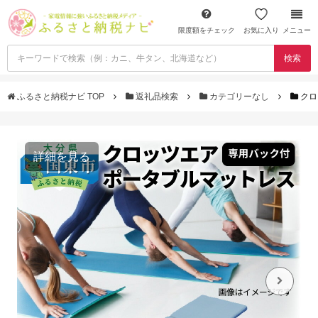
限度額をチェック
お気に入り
メニュー
検索
ふるさと納税ナビ TOP
返礼品検索
カテゴリーなし
クロ
詳細を見る