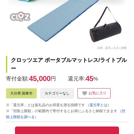
出典：楽天ふるさと納税
クロッツエア ポータブルマットレス/ライトブル
ー
45,000
45
寄付金額:
円
還元率:
%
お気に入り
大分県 国東市
カテゴリーなし
※「還元率」とは返礼品のお得度を測る指標です
（還元率とは）
※「控除上限額」の範囲内で寄付するとお得にふるさと納税できます
（控
除上限額を調べる）