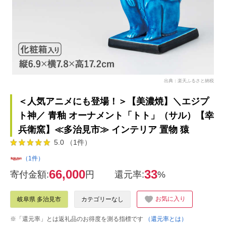
出典：楽天ふるさと納税
＜人気アニメにも登場！＞【美濃焼】＼エジプ
ト神／ 青釉 オーナメント「トト」（サル）【幸
兵衛窯】≪多治見市≫ インテリア 置物 猿
5.0 （1件）
（1件）
66,000
33
寄付金額:
円
還元率:
%
お気に入り
岐阜県 多治見市
カテゴリーなし
※「還元率」とは返礼品のお得度を測る指標です
（還元率とは）