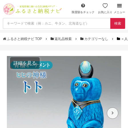
限度額をチェック
お気に入り
メニュー
検索
ふるさと納税ナビ TOP
返礼品検索
カテゴリーなし
＜人
詳細を見る