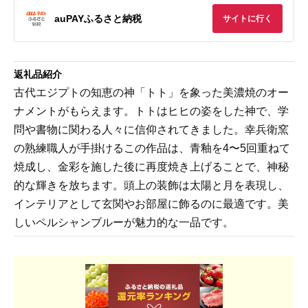
auPAYふるさと納税
サイトに行く
返礼品紹介
古代エジプトの知恵の神「トト」を象った美濃焼のオー
ナメントがもらえます。トトはヒヒの姿をした神で、学
問や書物に関わる人々に信仰されてきました。幸兵衛窯
の熟練職人が手掛けるこの作品は、青釉を4〜5回重ねて
焼成し、金彩を施した後に再度焼き上げることで、神秘
的な輝きを放ちます。頭上の装飾は太陽と月を表現し、
インテリアとして玄関やお部屋に飾るのに最適です。美
しいペルシャンブルーが魅力的な一品です。