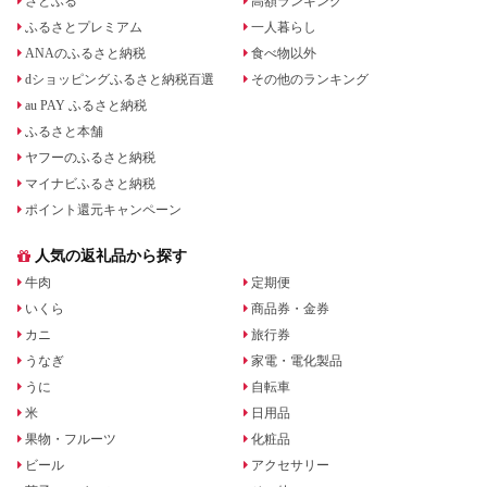
さとふる
高額ランキング
ふるさとプレミアム
一人暮らし
ANAのふるさと納税
食べ物以外
dショッピングふるさと納税百選
その他のランキング
au PAY ふるさと納税
ふるさと本舗
ヤフーのふるさと納税
マイナビふるさと納税
ポイント還元キャンペーン
人気の返礼品から探す
牛肉
定期便
いくら
商品券・金券
カニ
旅行券
うなぎ
家電・電化製品
うに
自転車
米
日用品
果物・フルーツ
化粧品
ビール
アクセサリー