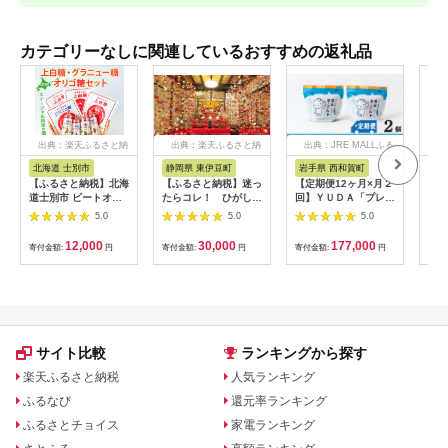
カテゴリーなしに関連しているおすすめの返礼品
出典：楽天ふるさと納
出典：楽天ふるさと納
出典：JRE MALLふる
出
税
税
さと納税
北海道 士別市
静岡県 東伊豆町
岩手県 西和賀町
群
【ふるさと納税】北海
【ふるさと納税】迷っ
【定期便12ヶ月×月２
【ふ
道士別市 ビートオリ
たらコレ！ ひがしい
回】ＹＵＤＡ「プレミ
月連
ゴ糖・砂糖セット (計
ず 満喫 宿泊 補助
アム湯田ヨーグルト」
ー定
5.0
5.0
5.0
3種) 調味料 甘味料 砂
券 （9千円分）
プレーン ２個
のぷ
糖 上白糖 グラニュー
C001／静岡県 東伊
471
12,000
30,000
177,000
寄付金額:
円
寄付金額:
円
寄付金額:
円
寄付
糖 ビートオリゴ糖 オ
豆町
リゴ糖 ビート 料理 お
菓子 お菓子作り コー
ヒー ギフト 【社会福
祉法人士別愛成会】
サイト比較
ランキングから探す
楽天ふるさと納税
人気ランキング
ふるなび
還元率ランキング
ふるさとチョイス
家電ランキング