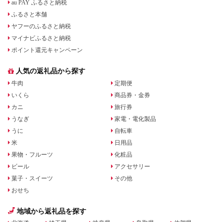
au PAY ふるさと納税
ふるさと本舗
ヤフーのふるさと納税
マイナビふるさと納税
ポイント還元キャンペーン
人気の返礼品から探す
牛肉
定期便
いくら
商品券・金券
カニ
旅行券
うなぎ
家電・電化製品
うに
自転車
米
日用品
果物・フルーツ
化粧品
ビール
アクセサリー
菓子・スイーツ
その他
おせち
地域から返礼品を探す