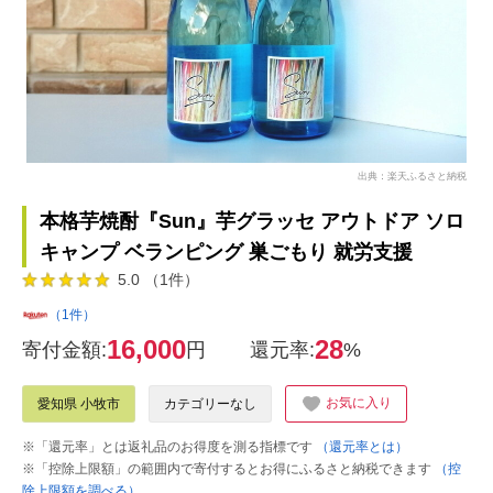
出典：楽天ふるさと納税
本格芋焼酎『Sun』芋グラッセ アウトドア ソロ
キャンプ ベランピング 巣ごもり 就労支援
5.0 （1件）
（1件）
16,000
28
寄付金額:
円
還元率:
%
お気に入り
愛知県 小牧市
カテゴリーなし
※「還元率」とは返礼品のお得度を測る指標です
（還元率とは）
※「控除上限額」の範囲内で寄付するとお得にふるさと納税できます
（控
除上限額を調べる）