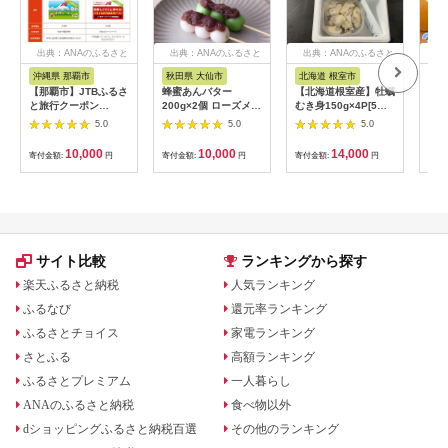
出典：ANAのふるさと
出典：ANAのふるさと
出典：ANAのふるさと
出
納税
納税
納税
沖縄県 那覇市
秋田県 大仙市
北海道 根室市
埼
【那覇市】JTBふるさ
蜂蜜あんバター
【北海道根室産】牡蠣
【2
と旅行クーポン
200g×2個 ローズメイ
むき身150g×4P[5月
予約
（3,000円分）有効期
[あんバター はちみ
下旬以降発送] A-
史！
5.0
5.0
5.0
間3年（Eメール発
つ 発酵バター あん
54007
ムの
行）｜旅行 トラベル
こ 水あめ不使用 秋
水・
10,000
10,000
14,000
寄付金額:
円
寄付金額:
円
寄付金額:
円
寄付
予約 国内旅行 JTB 宿
田県 大仙市]
約3
泊 観光 体験 旅行券
03
宿泊券 旅行予約 ホテ
ル 旅館 チケット 子供
子連れ カップル 家族
人気 おすすめ 旅行ク
ーポン 店頭 オンライ
サイト比較
ランキングから探す
ン ネット予約 電話 有
効期間3年
楽天ふるさと納税
人気ランキング
ふるなび
還元率ランキング
ふるさとチョイス
家電ランキング
さとふる
高額ランキング
ふるさとプレミアム
一人暮らし
ANAのふるさと納税
食べ物以外
dショッピングふるさと納税百選
その他のランキング