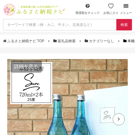
限度額をチェック
お気に入り
メニュー
検索
ふるさと納税ナビ TOP
返礼品検索
カテゴリーなし
本格
詳細を見る