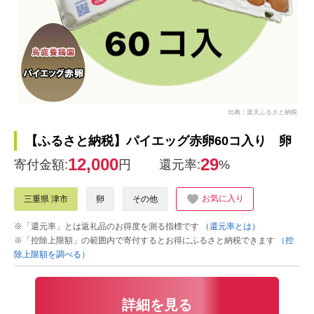
出典：楽天ふるさと納税
【ふるさと納税】パイエッグ赤卵60コ入り 卵
12,000
29
寄付金額:
円
還元率:
%
お気に入り
三重県 津市
卵
その他
※「還元率」とは返礼品のお得度を測る指標です
（還元率とは）
※「控除上限額」の範囲内で寄付するとお得にふるさと納税できます
（控
除上限額を調べる）
詳細を見る