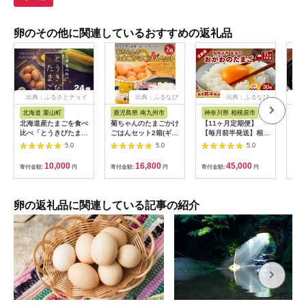
卵のその他に関連しているおすすめの返礼品
出典：ふるさとチョイ
出典：ふるなび
出典：ふるなび
出
ス
北海道 栗山町
鹿児島県 南九州市
神奈川県 相模原市
奈
北海道産たまごを食べ
菊ちゃんのたまごかけ
【11ヶ月定期便】
こだ
比べ「とうきびたまご
ごはんセット2箱(ギフ
【毎月前半発送】相模
個 
３種」６個入×４パッ
ト箱・おみやげ手提げ
原市田名のおがわのた
共通
5.0
5.0
5.0
ク 酒井農場 B043
袋付)【配送不可地
まご ピンク卵 Mサ
養鶏
域：離島】
イズ 30個(27個＋割れ
玉子
10,000
16,800
45,000
寄付金額:
円
寄付金額:
円
寄付金額:
円
寄付
【1185774】
補償3個)×11か月| 卵
ご飯
鶏卵 玉子 たまご 生卵
厚 
国産 濃厚 コク 旨味
最優
旨み
卵の返礼品に関連している記事の紹介