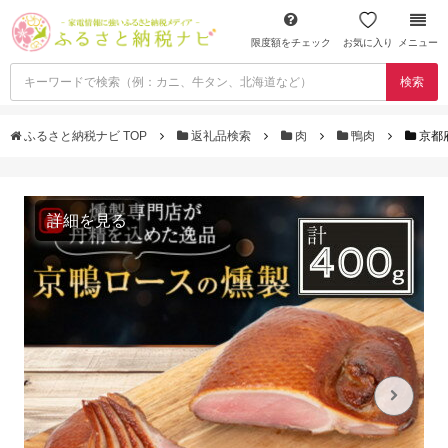
限度額をチェック
お気に入り
メニュー
検索
ふるさと納税ナビ TOP
返礼品検索
肉
鴨肉
京都
詳細を見る