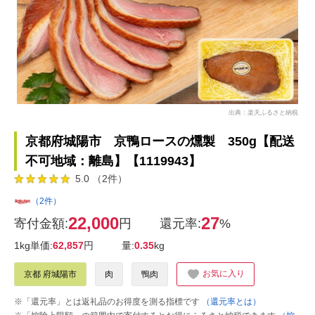
出典：楽天ふるさと納税
京都府城陽市 京鴨ロースの燻製 350g【配送
不可地域：離島】【1119943】
5.0 （2件）
（2件）
22,000
27
寄付金額:
円
還元率:
%
1kg単価:
62,857
円
量:
0.35
kg
お気に入り
京都 府城陽市
肉
鴨肉
※「還元率」とは返礼品のお得度を測る指標です
（還元率とは）