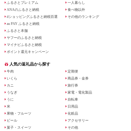
ふるさとプレミアム
一人暮らし
ANAのふるさと納税
食べ物以外
dショッピングふるさと納税百選
その他のランキング
au PAY ふるさと納税
ふるさと本舗
ヤフーのふるさと納税
マイナビふるさと納税
ポイント還元キャンペーン
人気の返礼品から探す
牛肉
定期便
いくら
商品券・金券
カニ
旅行券
うなぎ
家電・電化製品
うに
自転車
米
日用品
果物・フルーツ
化粧品
ビール
アクセサリー
菓子・スイーツ
その他