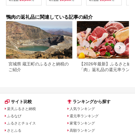
寄付金額:
円
寄付金額:
円
寄付金額:
円
寄付
もつ鍋 牛もつ を取り
合鴨
扱う 人気 鳥市精肉店
専用
10000円 豊橋市
度1
フト
鴨肉の返礼品に関連している記事の紹介
宮城県 蔵王町のふるさと納税の
【2026年最新】ふるさと納
ご紹介
「肉」返礼品の還元率ランキ
グ。人気返礼品も紹介
サイト比較
ランキングから探す
楽天ふるさと納税
人気ランキング
ふるなび
還元率ランキング
ふるさとチョイス
家電ランキング
さとふる
高額ランキング