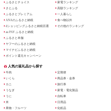
ふるさとチョイス
家電ランキング
さとふる
高額ランキング
ふるさとプレミアム
一人暮らし
ANAのふるさと納税
食べ物以外
dショッピングふるさと納税百選
その他のランキング
au PAY ふるさと納税
ふるさと本舗
ヤフーのふるさと納税
マイナビふるさと納税
ポイント還元キャンペーン
人気の返礼品から探す
牛肉
定期便
いくら
商品券・金券
カニ
旅行券
うなぎ
家電・電化製品
うに
自転車
米
日用品
果物・フルーツ
化粧品