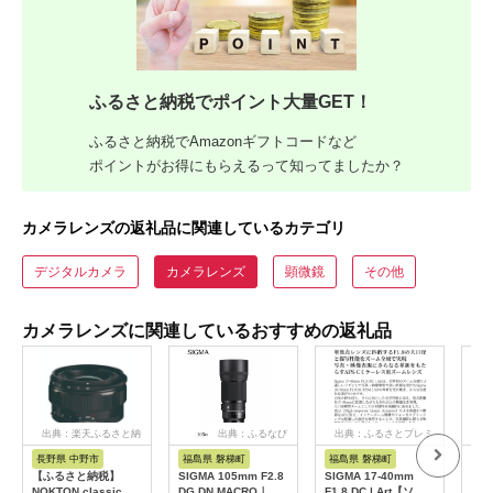
ふるさと納税でポイント大量GET！
ふるさと納税でAmazonギフトコードなど
ポイントがお得にもらえるって知ってましたか？
カメラレンズの返礼品に関連しているカテゴリ
デジタルカメラ
カメラレンズ
顕微鏡
その他
カメラレンズに関連しているおすすめの返礼品
出典：楽天ふるさと納
出典：ふるなび
出典：ふるさとプレミ
出
税
アム
長野県 中野市
福島県 磐梯町
福島県 磐梯町
福
【ふるさと納税】
SIGMA 105mm F2.8
SIGMA 17-40mm
SIG
NOKTON classic
DG DN MACRO｜
F1.8 DC | Art【ソニ
DC 