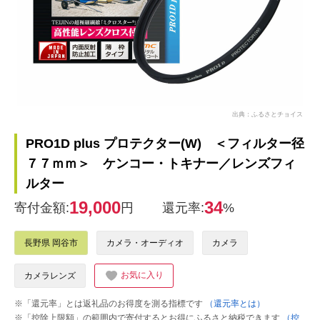
出典：ふるさとチョイス
PRO1D plus プロテクター(W) ＜フィルター径
７７ｍｍ＞ ケンコー・トキナー／レンズフィ
ルター
19,000
34
寄付金額:
円
還元率:
%
長野県 岡谷市
カメラ・オーディオ
カメラ
お気に入り
カメラレンズ
※「還元率」とは返礼品のお得度を測る指標です
（還元率とは）
※「控除上限額」の範囲内で寄付するとお得にふるさと納税できます
（控