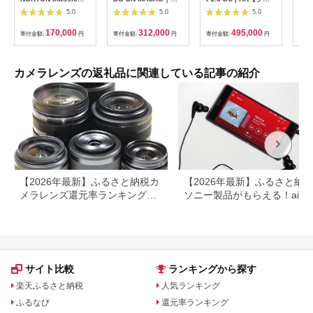
35mm F1.4 E-
Art【ソニーEマウン
ーEマウント用】
Con
5.0
5.0
5.0
mount【1214167】
ト】
170,000
312,000
495,000
寄付金額:
円
寄付金額:
円
寄付金額:
円
寄付
カメラレンズの返礼品に関連している記事の紹介
【2026年最新】ふるさと納税カ
【2026年最新】ふるさと納
メラレンズ還元率ランキング！
ソニー製品がもらえる！aibo
NikonやCanonも
登場！
サイト比較
ランキングから探す
楽天ふるさと納税
人気ランキング
ふるなび
還元率ランキング