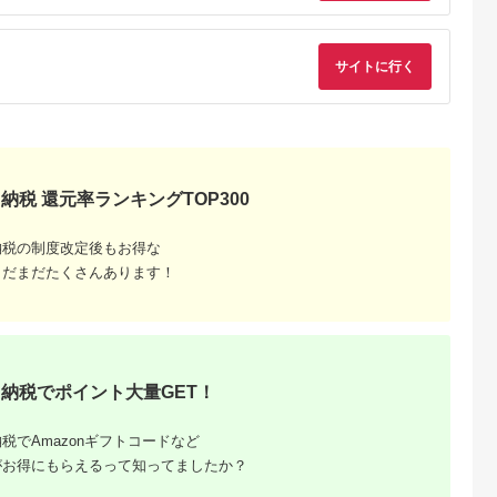
ヤニ取り 茶渋 美白 自
宅 簡単 歯 歯科 歯医
者 歯磨き ブレスケア
サイトに行く
納税 還元率ランキングTOP300
納税の制度改定後もお得な
まだまだたくさんあります！
納税でポイント大量GET！
税でAmazonギフトコードなど
がお得にもらえるって知ってましたか？