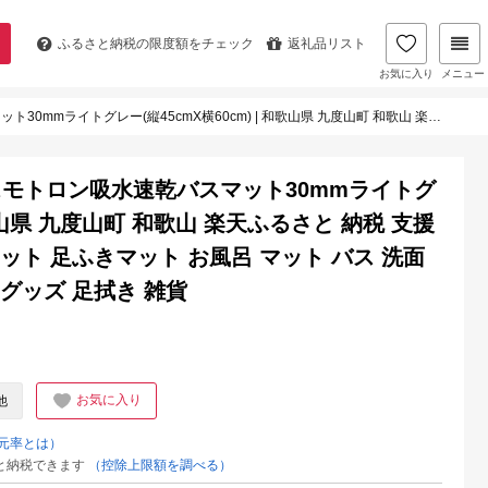
ふるさと納税の
限度額をチェック
返礼品リスト
お気に入り
メニュー
 和歌山 楽天ふるさと 納税 支援品 返礼品 バスマット 足拭きマット 足ふきマット お風呂 マット バス 洗面所マット おしゃれ 脱衣所 バスグッズ 足拭き 雑貨
モトロン吸水速乾バスマット30mmライトグ
和歌山県 九度山町 和歌山 楽天ふるさと 納税 支援
ット 足ふきマット お風呂 マット バス 洗面
グッズ 足拭き 雑貨
お気に入り
他
元率とは）
と納税できます
（控除上限額を調べる）