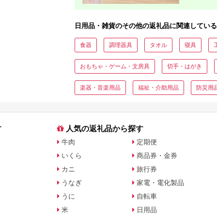
日用品・雑貨のその他の返礼品に関連している
食器
調理器具
タオル
寝具
おもちゃ・ゲーム・文房具
切手・はがき
楽器・音楽用品
福祉・介助用品
防災用
す
人気の返礼品から探す
牛肉
定期便
いくら
商品券・金券
カニ
旅行券
うなぎ
家電・電化製品
うに
自転車
米
日用品