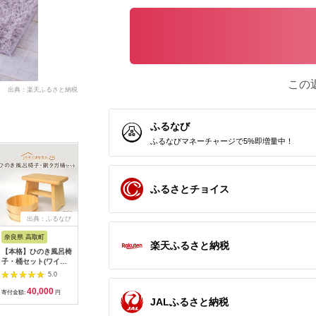
この
出典：楽天ふるさと納税
ふるなび
ふるなびマネーチャージで5%即増量中！
ふるさとチョイス
出典：ふるなび
出典：ふるなび
出典：ふるなび
出
奈良県 高取町
愛媛県 新居浜市
愛媛県 今治市
愛知県 名
楽天ふるさと納税
【本格】ひのき風呂椅
今治タオルブランド
MOKU Mサイズ 同色3
泡ソープ
子・桶セット(ワイド
★限定カラー
枚セット （カーキ）
ペンサー 
24cm銅タガ)
★【Hello!NEW バス
[I002570FT3KH]
ワイト＞
5.0
5.0
5.0
【1112044】
ローブ】「祈」シリー
ー付き
40,000
42,000
13,000
1
ズ サイズ（M）
寄付金額:
円
寄付金額:
円
寄付金額:
円
寄付金額:
JALふるさと納税