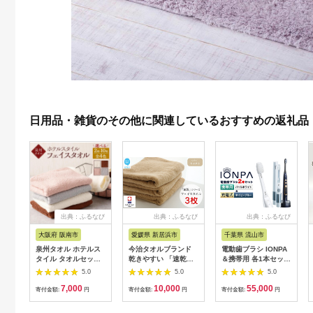
日用品・雑貨のその他に関連しているおすすめの返礼品
出典：ふるなび
出典：ふるなび
出典：ふるなび
大阪府 阪南市
愛媛県 新居浜市
千葉県 流山市
泉州タオル ホテルス
今治タオルブランド
電動歯ブラシ IONPA
タイル タオルセット
乾きやすい 「速乾」
＆携帯用 各1本セット
フェイスタオル 5枚
シリーズ フェイスタ
| 歯ブラシ
5.0
5.0
5.0
（スモーキーピンク）
オル 3枚セット（キャ
7,000
10,000
55,000
メル）
寄付金額:
円
寄付金額:
円
寄付金額:
円
【Hello!NEW】