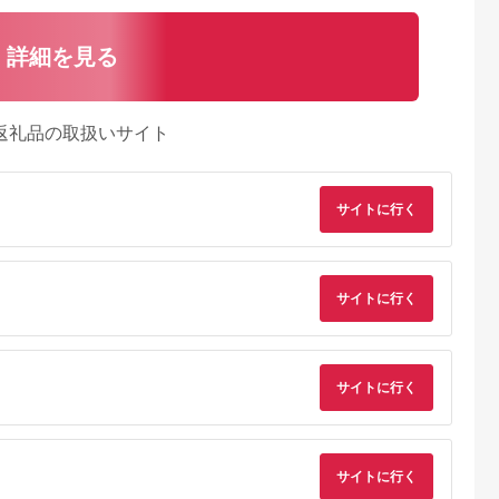
詳細を見る
返礼品の取扱いサイト
サイトに行く
サイトに行く
典：ふるなび
出典：ふるなび
出典：ふるなび
出典：ふるな
古屋市
神奈川県 相模原市
大阪府 高槻市
三重県 熊野市
サイトに行く
美濃焼ディス
ホワイトニング 歯磨
GUM 歯間ブラシ20
薄手で乾きやすい！
＜スノーホ
き粉 クリストホワイ
本入り×60パック（Ｉ
【世界遺産熊野古道
木製コースタ
ト プレミアムミント
字型）SS[AOAD014]
ゴ入りタオル☆12
5.0
5.0
5.0
5.0
味 1本 ホワイトエッ
歯間ブラシ
枚】個包装で清潔
3,000
9,000
70,000
11,000
センス [医薬部外品] |
【kmkn0031】
円
寄付金額:
円
寄付金額:
円
寄付金額:
円
ポリリン酸ナトリウム
サイトに行く
ナノプラチナ黄ばみ