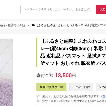
検索
用品・雑貨のその他
【ふるさと納税】ふわふわコスモトロン吸水速乾バスマット30mmライトグレー(縦45cmX横60cm) | 和歌山県 九度山町
【ふるさと納税】ふわふわコス
レー(縦45cmX横60cm) | 
品 返礼品 バスマット 足拭きマ
所マット おしゃれ 脱衣所 バス
13,500
寄付金額:
円
和歌山県 九度山町
日用品・雑貨
その
※「還元率」とは返礼品のお得度を測る指標です
（還
※「控除上限額」の範囲内で寄付するとお得にふるさ