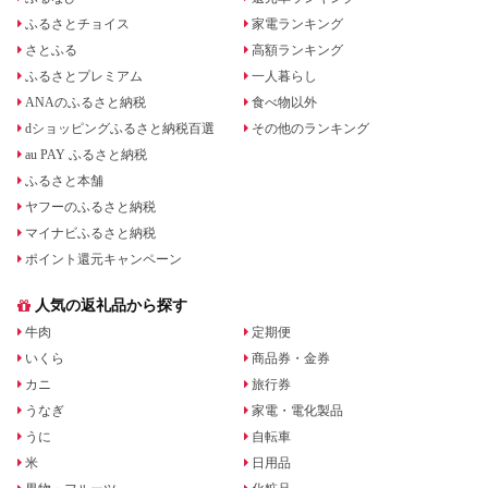
ふるさとチョイス
家電ランキング
さとふる
高額ランキング
ふるさとプレミアム
一人暮らし
ANAのふるさと納税
食べ物以外
dショッピングふるさと納税百選
その他のランキング
au PAY ふるさと納税
ふるさと本舗
ヤフーのふるさと納税
マイナビふるさと納税
ポイント還元キャンペーン
人気の返礼品から探す
牛肉
定期便
いくら
商品券・金券
カニ
旅行券
うなぎ
家電・電化製品
うに
自転車
米
日用品