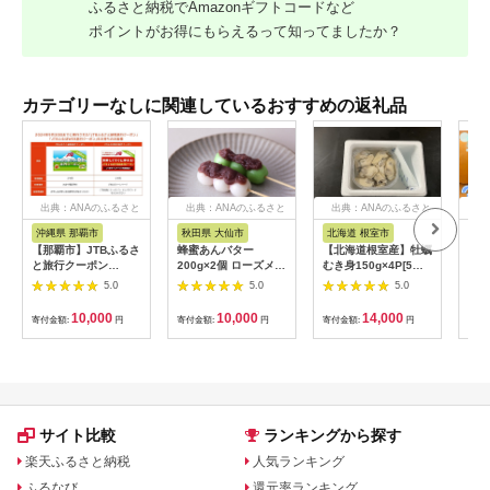
ふるさと納税でAmazonギフトコードなど
ポイントがお得にもらえるって知ってましたか？
カテゴリーなしに関連しているおすすめの返礼品
出典：ANAのふるさと
出典：ANAのふるさと
出典：ANAのふるさと
出
納税
納税
納税
沖縄県 那覇市
秋田県 大仙市
北海道 根室市
埼
【那覇市】JTBふるさ
蜂蜜あんバター
【北海道根室産】牡蠣
【2
と旅行クーポン
200g×2個 ローズメイ
むき身150g×4P[5月
予約
（3,000円分）有効期
[あんバター はちみ
下旬以降発送] A-
史！
5.0
5.0
5.0
間3年（Eメール発
つ 発酵バター あん
54007
ムの
行）｜旅行 トラベル
こ 水あめ不使用 秋
水・
10,000
10,000
14,000
寄付金額:
円
寄付金額:
円
寄付金額:
円
寄付
予約 国内旅行 JTB 宿
田県 大仙市]
約3
泊 観光 体験 旅行券
03
宿泊券 旅行予約 ホテ
ル 旅館 チケット 子供
子連れ カップル 家族
人気 おすすめ 旅行ク
ーポン 店頭 オンライ
サイト比較
ランキングから探す
ン ネット予約 電話 有
効期間3年
楽天ふるさと納税
人気ランキング
ふるなび
還元率ランキング