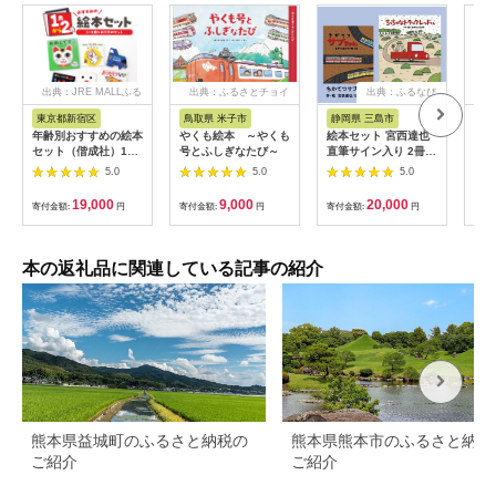
出典：JRE MALLふる
出典：ふるさとチョイ
出典：ふるなび
出
さと納税
ス
東京都新宿区
鳥取県 米子市
静岡県 三島市
大
年齢別おすすめの絵本
やくも絵本 ～やくも
絵本セット 宮西達也
【ふ
セット（偕成社）1～
号とふしぎなたび～
直筆サイン入り 2冊
てび
2歳におすすめ
ギフト サイン本 本 絵
つが
5.0
5.0
5.0
本 プレゼント 贈答
巻・
『ちかてつサブちゃ
【1
19,000
9,000
20,000
寄付金額:
円
寄付金額:
円
寄付金額:
円
寄付
ん』・『ちっちゃなト
ラックレッドくん』
三島市 静岡県 M12
本の返礼品に関連している記事の紹介
熊本県益城町のふるさと納税の
熊本県熊本市のふるさと納税
ご紹介
ご紹介