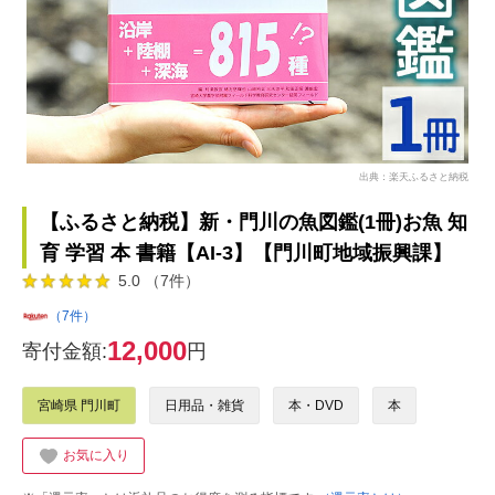
出典：楽天ふるさと納税
【ふるさと納税】新・門川の魚図鑑(1冊)お魚 知
育 学習 本 書籍【AI-3】【門川町地域振興課】
5.0 （7件）
（7件）
12,000
寄付金額:
円
宮崎県 門川町
日用品・雑貨
本・DVD
本
お気に入り