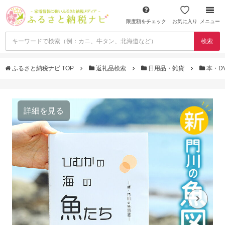
限度額をチェック
お気に入り
メニュー
検索
ふるさと納税ナビ TOP
返礼品検索
日用品・雑貨
本・D
詳細を見る