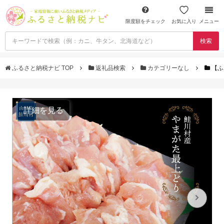
限度額をチェック
お気に入り
メニュー
検索
ふるさと納税ナビ TOP
返礼品検索
カテゴリーなし
【ふ
詳細を見る