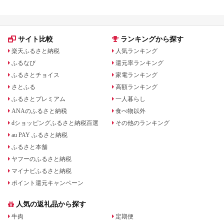
宿泊券 旅行予約 ホテ
ル 旅館 チケット 子供
子連れ カップル 家族
人気 おすすめ 旅行ク
ーポン 店頭 オンライ
サイト比較
ランキングから探す
ン ネット予約 電話 有
効期間3年
楽天ふるさと納税
人気ランキング
ふるなび
還元率ランキング
ふるさとチョイス
家電ランキング
さとふる
高額ランキング
ふるさとプレミアム
一人暮らし
ANAのふるさと納税
食べ物以外
dショッピングふるさと納税百選
その他のランキング
au PAY ふるさと納税
ふるさと本舗
ヤフーのふるさと納税
マイナビふるさと納税
ポイント還元キャンペーン
人気の返礼品から探す
牛肉
定期便