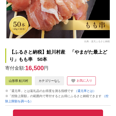
出典：楽天ふるさと納税
【ふるさと納税】鮭川村産 「やまがた最上ど
り」もも串 50本
16,500
寄付金額:
円
お気に入り
山形県 鮭川村
カテゴリーなし
※「還元率」とは返礼品のお得度を測る指標です
（還元率とは）
※「控除上限額」の範囲内で寄付するとお得にふるさと納税できます
（控
除上限額を調べる）