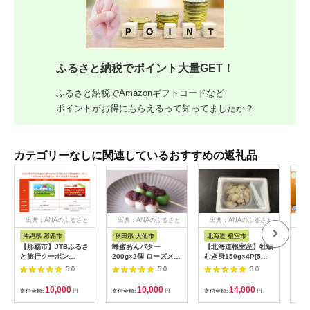
ふるさと納税でポイント大量GET！
ふるさと納税でAmazonギフトコードなど
ポイントがお得にもらえるって知ってましたか？
カテゴリーなしに関連しているおすすめの返礼品
出典：ANAのふるさと
出典：ANAのふるさと
出典：ANAのふるさと
出
納税
納税
納税
沖縄県 那覇市
秋田県 大仙市
北海道 根室市
埼
【那覇市】JTBふるさ
蜂蜜あんバター
【北海道根室産】牡蠣
【2
と旅行クーポン
200g×2個 ローズメイ
むき身150g×4P[5月
予約
（3,000円分）有効期
[あんバター はちみ
下旬以降発送] A-
史！
5.0
5.0
5.0
間3年（Eメール発
つ 発酵バター あん
54007
ムの
行）｜旅行 トラベル
こ 水あめ不使用 秋
水・
10,000
10,000
14,000
寄付金額:
円
寄付金額:
円
寄付金額:
円
寄付
予約 国内旅行 JTB 宿
田県 大仙市]
約3
泊 観光 体験 旅行券
03