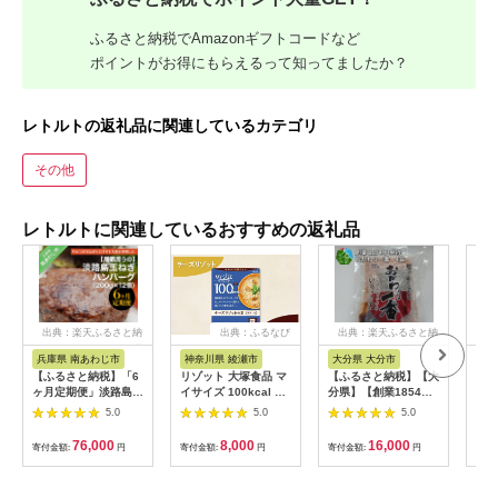
ふるさと納税でAmazonギフトコードなど
ポイントがお得にもらえるって知ってましたか？
レトルトの返礼品に関連しているカテゴリ
その他
レトルトに関連しているおすすめの返礼品
出典：楽天ふるさと納
出典：ふるなび
出典：楽天ふるさと納
税
税
兵庫県 南あわじ市
神奈川県 綾瀬市
大分県 大分市
鹿
【ふるさと納税】「6
リゾット 大塚食品 マ
【ふるさと納税】【大
i2
ヶ月定期便」淡路島玉
イサイズ 100kcal チ
分県】【創業1854
使用
ねぎハンバーグ
ーズリゾットの素 10
年】【発祥】おかわり
1.5
5.0
5.0
5.0
200g×12個（冷凍）
個 ゴーダ パルメザン
一番 4袋 佃煮セット
パッ
×6ヶ月
エダム チェダー コク
惣菜 国産 煮干し いり
たま
76,000
8,000
16,000
寄付金額:
円
寄付金額:
円
寄付金額:
円
寄付
深い 濃厚 チキン 白ワ
こ 昆布 かつお削りぶ
ジュ
イン ブラックペッパ
し ごま 特製たれ 手軽
クで
ー 防災 綾瀬市 神奈川
簡単 ごはんのお供 お
ーよ