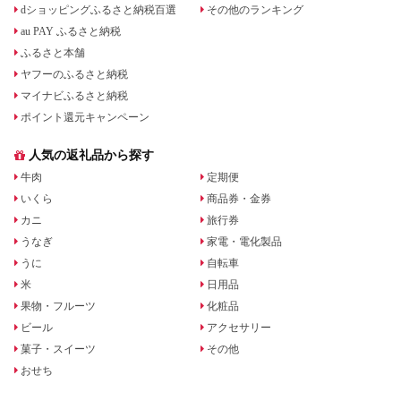
dショッピングふるさと納税百選
その他のランキング
au PAY ふるさと納税
ふるさと本舗
ヤフーのふるさと納税
マイナビふるさと納税
ポイント還元キャンペーン
人気の返礼品から探す
牛肉
定期便
いくら
商品券・金券
カニ
旅行券
うなぎ
家電・電化製品
うに
自転車
米
日用品
果物・フルーツ
化粧品
ビール
アクセサリー
菓子・スイーツ
その他
おせち