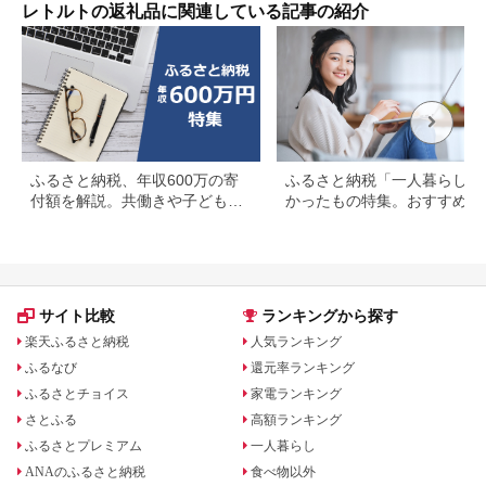
県
酒のおつまみ お弁当
レトルトの返礼品に関連している記事の紹介
保存食 非常食 アウト
ドア K03021
ふるさと納税、年収600万の寄
ふるさと納税「一人暮らし」
付額を解説。共働きや子どもが
かったもの特集。おすすめ返
いる場合も
品を紹介
サイト比較
ランキングから探す
楽天ふるさと納税
人気ランキング
ふるなび
還元率ランキング
ふるさとチョイス
家電ランキング
さとふる
高額ランキング
ふるさとプレミアム
一人暮らし
ANAのふるさと納税
食べ物以外