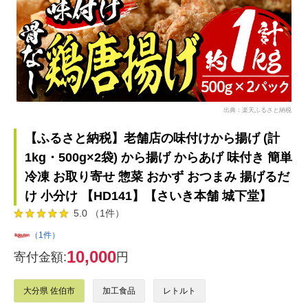
出典：楽天ふるさと納税
【ふるさと納税】老舗店の味付けから揚げ (計
1kg・500g×2袋) から揚げ からあげ 味付き 簡単
冷凍 お取り寄せ 惣菜 おかず おつまみ 揚げるだ
け 小分け 【HD141】【さいき本舗 城下堂】
5.0 （1件）
（1件）
10,000
寄付金額:
円
大分県 佐伯市
加工食品
レトルト