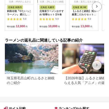
出典：ANAのふるさと
出典：JALふるさと納税
出典：楽天ふるさと納
納税
税
北海道 釧路市
北海道 札幌市
北海道 東川町
福
釧路名物『やたいっこ
北海道ラーメンおすす
【ふるさと納税】旭川
Z5
ラーメン』 鰹だし醤
め 味噌セット 計6食
厳選こだわりセット
筑豊
油味2食×5袋セット
12食（旭川名店ラー
豚高
5.0
5.0
5.0
ふるさと納税 ラーメ
メン詰合せ）
こつ
ン F4F-1105
ン
12,000
10,000
13,000
寄付金額:
円
寄付金額:
円
寄付金額:
円
寄付
ラーメンの返礼品に関連している記事の紹介
埼玉県毛呂山町のふるさと納税
【2026年版】ふるさと納税
のご紹介
らえる人気「アニメ」の返礼
サイト比較
ランキングから探す