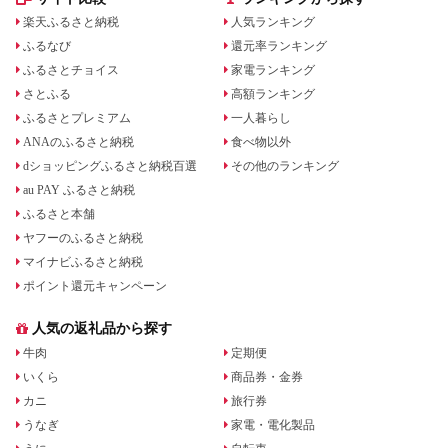
楽天ふるさと納税
人気ランキング
ふるなび
還元率ランキング
ふるさとチョイス
家電ランキング
さとふる
高額ランキング
ふるさとプレミアム
一人暮らし
ANAのふるさと納税
食べ物以外
dショッピングふるさと納税百選
その他のランキング
au PAY ふるさと納税
ふるさと本舗
ヤフーのふるさと納税
マイナビふるさと納税
ポイント還元キャンペーン
人気の返礼品から探す
牛肉
定期便
いくら
商品券・金券
カニ
旅行券
うなぎ
家電・電化製品