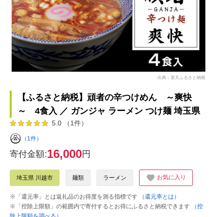
出典：楽天ふるさと納税
【ふるさと納税】頑者の辛つけめん ～爽快
～ 4食入 ／ ガンジャ ラーメン つけ麺 埼玉県
5.0 （1件）
（1件）
16,000
寄付金額:
円
お気に入り
埼玉県 川越市
麺類
ラーメン
※「還元率」とは返礼品のお得度を測る指標です
（還元率とは）
※「控除上限額」の範囲内で寄付するとお得にふるさと納税できます
（控
除上限額を調べる）