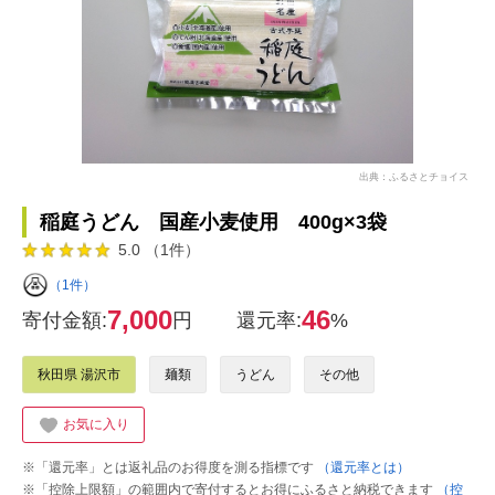
出典：ふるさとチョイス
稲庭うどん 国産小麦使用 400g×3袋
5.0 （1件）
（1件）
7,000
46
寄付金額:
円
還元率:
%
秋田県 湯沢市
麺類
うどん
その他
お気に入り
※「還元率」とは返礼品のお得度を測る指標です
（還元率とは）
※「控除上限額」の範囲内で寄付するとお得にふるさと納税できます
（控