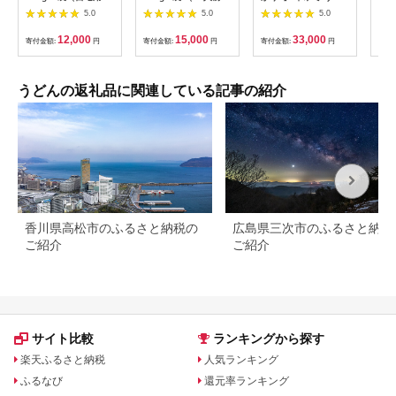
簡易箱でお届け 海津
ット）[B5-0301]
ん 300g×15袋 五島う
だわ
5.0
5.0
5.0
屋 氷見 うどん 乾麺
どん 乾麺 麺 保存食
25
業務用 大容量 【中本
ん 
12,000
15,000
33,000
寄付金額:
円
寄付金額:
円
寄付金額:
円
寄付
製麺】 [RAO007]
存食
【中
[RA
うどんの返礼品に関連している記事の紹介
香川県高松市のふるさと納税の
広島県三次市のふるさと納税
ご紹介
ご紹介
サイト比較
ランキングから探す
楽天ふるさと納税
人気ランキング
ふるなび
還元率ランキング