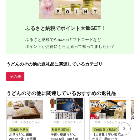
ふるさと納税でポイント大量GET！
ふるさと納税でAmazonギフトコードなど
ポイントがお得にもらえるって知ってましたか？
うどんのその他の返礼品に関連しているカテゴリ
その他
うどんのその他に関連しているおすすめの返礼品
出典：ふるさとチョイ
出典：ふるさとチョイ
出典：ふるさとチョイ
出
ス
ス
ス
富山県 氷見市
秋田県 湯沢市
長崎県 新上五島町
長
氷見うどん 細麺
手造り稲庭うどん
【大容量！早い茹で上
【人
200g×7袋（自宅用）
500g 5袋 （30人前セ
がり♪】 早ゆで うど
麺！