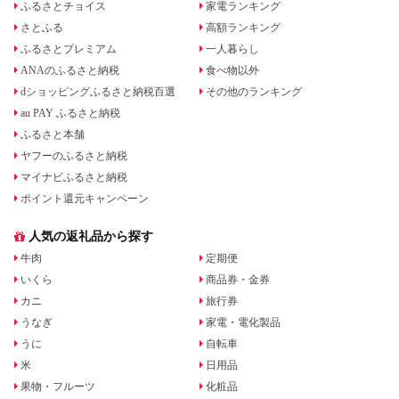
ふるさとチョイス
家電ランキング
さとふる
高額ランキング
ふるさとプレミアム
一人暮らし
ANAのふるさと納税
食べ物以外
dショッピングふるさと納税百選
その他のランキング
au PAY ふるさと納税
ふるさと本舗
ヤフーのふるさと納税
マイナビふるさと納税
ポイント還元キャンペーン
人気の返礼品から探す
牛肉
定期便
いくら
商品券・金券
カニ
旅行券
うなぎ
家電・電化製品
うに
自転車
米
日用品
果物・フルーツ
化粧品