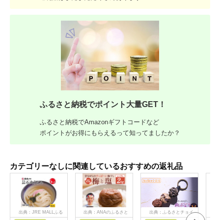
ふるさと納税でポイント大量GET！
ふるさと納税でAmazonギフトコードなど
ポイントがお得にもらえるって知ってましたか？
カテゴリーなしに関連しているおすすめの返礼品
出典：JRE MALLふる
出典：ANAのふるさと
出典：ふるさとチョイ
出
さと納税
納税
ス