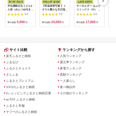
香川県 高松市
和歌山県 湯浅町
山形県 鶴岡市
鹿
半生讃岐石丸うどん6
【常温保管可能 】ミ
キーホルダー 山ぶど
【ふ
人前（めんつゆ付き）
ネラル豊かな天日塩だ
うミックス（Ｍ） 山
ひか
麺300g×2袋
けで漬けた無添加梅干
形県鶴岡市 アトリエ
きほ
5.0
5.0
5.0
し2kg 梅ボーイズ｜
かおる | 山葡萄 雑貨
定期
南高梅
キーホルダー ギフト
5k
5,000
24,000
17,000
寄付金額:
円
寄付金額:
円
寄付金額:
円
寄付
B201_EP6024
贈り物 お取り寄せ 返
びく
礼品
産 
飯 
ま町
サイト比較
ランキングから探す
楽天ふるさと納税
人気ランキング
ふるなび
還元率ランキング
ふるさとチョイス
家電ランキング
さとふる
高額ランキング
ふるさとプレミアム
一人暮らし
ANAのふるさと納税
食べ物以外
dショッピングふるさと納税百選
その他のランキング
au PAY ふるさと納税
ふるさと本舗
ヤフーのふるさと納税