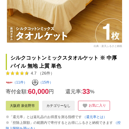
出典：楽天ふるさと納税
シルクコットンミックスタオルケット ※ 中厚
パイル 無地 上質 単色
4.7 （26件）
（11件）
（15件）
60,000
33
寄付金額:
円
還元率:
%
お気に入り
大阪府 泉佐野市
カテゴリーなし
※「還元率」とは返礼品のお得度を測る指標です
（還元率とは）
※「控除上限額」の範囲内で寄付するとお得にふるさと納税できます
（控
除上限額を調べる）