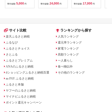
南高梅
キーホルダー ギフト
5,000
24,000
17,000
寄付金額:
円
寄付金額:
円
寄付金額:
円
寄付
B201_EP6024
贈り物 お取り寄せ 返
礼品
サイト比較
ランキングから探す
楽天ふるさと納税
人気ランキング
ふるなび
還元率ランキング
ふるさとチョイス
家電ランキング
さとふる
高額ランキング
ふるさとプレミアム
一人暮らし
ANAのふるさと納税
食べ物以外
dショッピングふるさと納税百選
その他のランキング
au PAY ふるさと納税
ふるさと本舗
ヤフーのふるさと納税
マイナビふるさと納税
ポイント還元キャンペーン