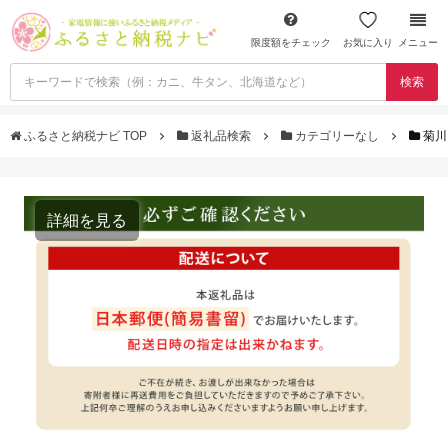
限度額をチェック
お気に入り
メニュー
検索
ふるさと納税ナビ TOP
返礼品検索
カテゴリーなし
菊川
詳細を見る