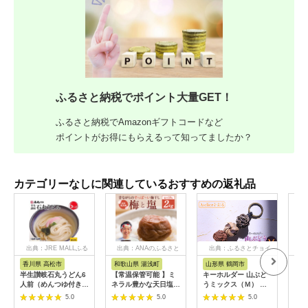
ふるさと納税でポイント大量GET！
ふるさと納税でAmazonギフトコードなど
ポイントがお得にもらえるって知ってましたか？
カテゴリーなしに関連しているおすすめの返礼品
出典：JRE MALLふる
出典：ANAのふるさと
出典：ふるさとチョイ
出
さと納税
納税
ス
香川県 高松市
和歌山県 湯浅町
山形県 鶴岡市
佐
半生讃岐石丸うどん6
【常温保管可能 】ミ
キーホルダー 山ぶど
【伊
人前（めんつゆ付き）
ネラル豊かな天日塩だ
うミックス（Ｍ） 山
ース
麺300g×2袋
けで漬けた無添加梅干
形県鶴岡市 アトリエ
5.0
5.0
5.0
し2kg 梅ボーイズ｜
かおる | 山葡萄 雑貨