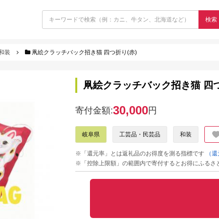
検索
和装
凧絵クラッチバック招き猫 四つ折り(赤)
凧絵クラッチバック招き猫 四つ
30,000
寄付金額:
円
岐阜県
工芸品・民芸品
和装
※「還元率」とは返礼品のお得度を測る指標です
（還
※「控除上限額」の範囲内で寄付するとお得にふるさ