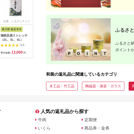
出典：ふるさとチョイ
出典：ふるさとチョイ
出典：ふるさとチョイ
出典：ふ
ス
ス
ス
ふるさと
香川県 観音寺市
京都 府京丹後市
京都 府京丹後市
京都 府京
福助足袋ストレッチ
丹後帯 半幅帯 「雪月
丹後帯 京袋帯「日・
【光映工
（2L、3L、4L）
花」（水／ウス紫）
雪月花（白）」 京袋
特許高蒔
ふるさと納
帯 筆文字 シンプル 美
伝統工芸品
5.0
しい きれい 白 白色
輪松藤／
ポイント
13,000
198,000
550,000
1
ふるさと納税 帯 ふる
≪着物・
寄付金額:
円
寄付金額:
円
寄付金額:
円
寄付金額:
さと納税 袋帯 ふるさ
を上げる帯
と納税 着物 ふるさと
老舗 着物 
納税 着物小物 ふるさ
気 おすす
と納税 和服
京金彩 夢
FY00114
物 お取り
和装の返礼品に関連しているカテゴリ
料無料 ふ
］
木工品・竹工品
陶磁器・漆器・ガラス
す
人気の返礼品から探す
牛肉
定期便
いくら
商品券・金券