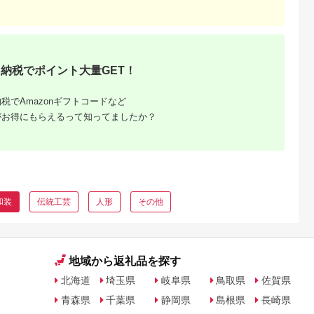
るさとチョイ
出典：ふるさとチョイ
出典：ふるさとチョイ
出典：ふるさとチョ
ス
ス
ス
納税でポイント大量GET！
都市
兵庫県 相生市
京都 府八幡市
兵庫県 伊丹市
芸】京都発！
置き畳 （市松模様）
【選べるサイズ】 子
和装バッグ 利休バ
絵技法による
供用 浴衣 レッド
グ あおりバッグ 
税でAmazonギフトコードなど
 袋帯［雪
100cm 120cm
ールド 華紋柄 お
正面御所車］
150cm ファッション
物に お茶席などに
がお得にもらえるって知ってましたか？
,000,000
70,000
42,000
130,000
訪問着の格式
キッズ こども 子ども
小物 シンプル お茶会
円
寄付金額:
円
寄付金額:
円
寄付金額:
円
≫［ 京都
子供 お祭り おまつり
パーティ セレモニー
帯 高級 人
子供服 男の子 女の子
入学式 入園式 卒業式
め 金彩友禅
小学生 ブランド 和服
卒園式 結婚式 篠原縫
蒔絵 和装 織
和装 着物 きもの 浴衣
製 [№5275-0270]
寄せ 通販 送
人気 おすすめ ふるさ
るさと納税
と納税 京都 八幡 八幡
市 MOEMUSISAN
和装
伝統工芸
人形
その他
地域から返礼品を探す
北海道
埼玉県
岐阜県
鳥取県
佐賀県
青森県
千葉県
静岡県
島根県
長崎県