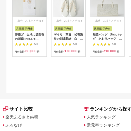
出典：ふるさとチョイ
出典：ふるさとチョイ
出典：ふるさとチョイ
ス
ス
ス
兵庫県 伊丹市
兵庫県 伊丹市
兵庫県 伊丹市
帯揚げ 白地に源氏香
ぞうり 草履 松青海
和装バッグ 利休バッ
の刺繍 [№5275-
波の刺繍花緒 白 Ｍ
グ あおりバッグ 組
0186]
サイズ お着物に き
織 シルバー お着物
5.0
5.0
5.0
ものに [№5275-
に お茶席に 小物 シ
60,000
130,000
210,000
0280]
ンプル お茶会 パーテ
寄付金額:
円
寄付金額:
円
寄付金額:
円
ィ セレモニー 入学式
入園式 卒業式 卒園式
結婚式 篠原縫製
[№5275-0271]
サイト比較
ランキングから探
楽天ふるさと納税
人気ランキング
ふるなび
還元率ランキング