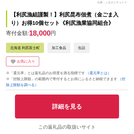
出典：ふるさとチョイス
【利尻漁組謹製！】利尻昆布佃煮（金ごま入
り）お得10個セット《利尻漁業協同組合》
18,000
寄付金額:
円
北海道 利尻富士町
加工食品
缶詰
お気に入り
※「還元率」とは返礼品のお得度を測る指標です
（還元率とは）
※「控除上限額」の範囲内で寄付するとお得にふるさと納税できます
（控
除上限額を調べる）
詳細を見る
この返礼品の取扱いサイト