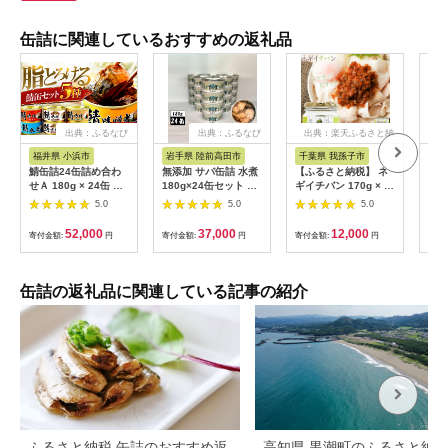
缶詰に関連しているおすすめの返礼品
出典：ふるなび
出典：ふるなび
出典：楽天ふるさと納
税
福井県 小浜市
岩手県 陸前高田市
千葉県 我孫子市
高
鯖缶詰24缶詰め合わ
無添加 サバ缶詰 水煮
【ふるさと納税】 ネ
【ふ
せＡ 180g × 24缶 ｜
180g×24缶セット 【
ギイチバン 170g × 5
象】
鯖 サバ さば 鯖缶 サ
高評価 料理 ギフト 贈
個 株式会社風土食房
セッ
5.0
5.0
5.0
バ缶 さば缶 鯖缶詰 サ
答品 備蓄 防災 食料
《30日以内に出荷予
礼品
バ缶詰 さば缶詰 保存
長期保存 非常食 】
定(土日祝除く)》千葉
Lim
52,000
37,000
12,000
寄付金額:
円
寄付金額:
円
寄付金額:
円
寄付
食 常備食 非常食 備蓄
県 我孫子市 ネギ ねぎ
災害対策 水煮 味噌煮
葱 生姜 国産 ショウガ
本醸造醤油仕立て 唐
千葉県産 ピリ辛 コク
辛子 生姜 おつまみ
旨 ごはん 酒 つまみ
缶詰の返礼品に関連している記事の紹介
[BFAB037]
おかず お肉料理 薬味
万能調味料 調味料選
手権 bayfm78 コラボ
調味料
ふるさと納税 缶詰のおすすめ返
高知県 黒潮町のふるさと納