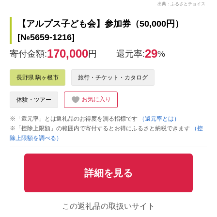
出典：ふるさとチョイス
【アルプス子ども会】参加券（50,000円）
[№5659-1216]
170,000
29
寄付金額:
円
還元率:
%
長野県 駒ヶ根市
旅行・チケット・カタログ
お気に入り
体験・ツアー
※「還元率」とは返礼品のお得度を測る指標です
（還元率とは）
※「控除上限額」の範囲内で寄付するとお得にふるさと納税できます
（控
除上限額を調べる）
詳細を見る
この返礼品の取扱いサイト