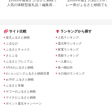
【2026年最新】ふるさと納税で
【2026年版】人気のゴルフ
人気の体験型返礼品！編集長お
レー券がふるさと納税でもら
すすめ16選
る！
サイト比較
ランキングから探す
楽天ふるさと納税
人気ランキング
ふるなび
還元率ランキング
ふるさとチョイス
家電ランキング
さとふる
高額ランキング
ふるさとプレミアム
一人暮らし
ANAのふるさと納税
食べ物以外
dショッピングふるさと納税百選
その他のランキング
au PAY ふるさと納税
ふるさと本舗
ヤフーのふるさと納税
マイナビふるさと納税
ポイント還元キャンペーン