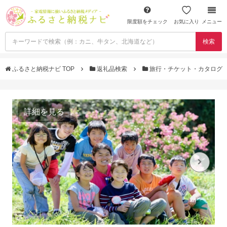
限度額をチェック
お気に入り
メニュー
検索
ふるさと納税ナビ TOP
返礼品検索
旅行・チケット・カタログ
詳細を見る