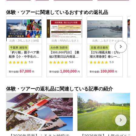
体験・ツアーに関連しているおすすめの返礼品
出典：JALふるさと納税
出典：ANAのふるさと
出典：ふるさとチョイ
出
納税
ス
千葉県 浦安市
大分県 別府市
京都 府京都市
新
「釣り船」親子ペア乗
【300,000円分】【最
【びわ湖疏水船：びわ
ヤマ
船券【小・中学生のお
短2営業日以内発送】
湖大津港便】春シーズ
アお
子様】
別府市内の旅館やホテ
ン先行予約権（２名様
で2
5.0
5.0
5.0
ルで使用できる宿泊補
分の乗船予約の権利）
の小
助券 楽しい旅の思い
「山
67,000
1,000,000
100,000
寄付金額:
円
寄付金額:
円
寄付金額:
円
寄付
出を！ 宿泊券 大分県
アチ
別府市 3000円 15000
烹 
円 3万円 9万円 15万
円 30万円 ホテル 旅
体験・ツアーの返礼品に関連している記事の紹介
館 温泉 旅行 観光 ト
ラベル 宿泊補助券 チ
ケット クーポン 宿泊
お泊り 別府温泉 別府
観光 地獄めぐり 旅 お
すすめ 人気 体験型 節
約_B030-007