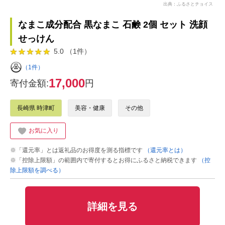
出典：ふるさとチョイス
なまこ成分配合 黒なまこ 石鹸 2個 セット 洗顔
せっけん
5.0 （1件）
（1件）
17,000
寄付金額:
円
長崎県 時津町
美容・健康
その他
お気に入り
※「還元率」とは返礼品のお得度を測る指標です
（還元率とは）
※「控除上限額」の範囲内で寄付するとお得にふるさと納税できます
（控
除上限額を調べる）
詳細を見る