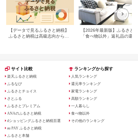
【データで見るふるさと納税】
【2026年最新版】ふるさと
ふるさと納税は高級志向から節
「食べ物以外」返礼品の還元
約志向へシフト
ランキング！
サイト比較
ランキングから探す
楽天ふるさと納税
人気ランキング
ふるなび
還元率ランキング
ふるさとチョイス
家電ランキング
さとふる
高額ランキング
ふるさとプレミアム
一人暮らし
ANAのふるさと納税
食べ物以外
dショッピングふるさと納税百選
その他のランキング
au PAY ふるさと納税
ふるさと本舗