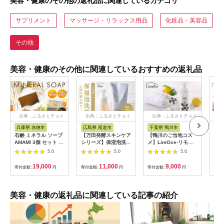
美容・健康のその他の返礼品に関連しているカテゴリ
サプリメント
マッサージ・リラックス用品
化粧品・美容品
その他
美容・健康のその他に関連しているおすすめの返礼品
出典：ふるさとチョイ
出典：ふるさとチョイ
出典：ふるさとチョイ
出
ス
ス
ス
兵庫県 赤穂市
広島県 尾道市
千葉県 鴨川市
沖
石鹸 ミネラル ソープ
【万田発酵スキンケア
【鴨川のご当地コス
沖縄
AMAMI 3個 セット 石
シリーズ】保湿泡洗顔
メ】LimOce-リモー
美容
鹸 パラペン無添加
＆詰め替え用セット
チェ-『洗顔フォー
ア「
5.0
5.0
5.0
ム』200ml × 1本
ト」
[0009-0020]
19,000
11,000
9,000
寄付金額:
円
寄付金額:
円
寄付金額:
円
寄付
美容・健康の返礼品に関連している記事の紹介