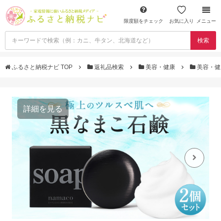
限度額をチェック
お気に入り
メニュー
検索
ふるさと納税ナビ TOP
返礼品検索
美容・健康
美容・健
詳細を見る