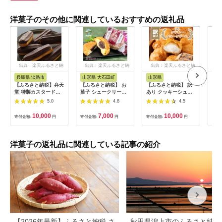
洋菓子のその他に関連しているおすすめの返礼品
出典：楽天ふるさと納
出典：楽天ふるさと納
出典：楽天ふるさと納
出
税
税
税
兵庫県 淡路市
山形県 大石田町
山形県
宮
【ふるさと納税】弁天
【ふるさと納税】 お
【ふるさと納税】 訳
【ふ
堂 特製カスタードク
菓子 シュークリーム
あり クッキーシュー
ーク
リームのエクレア 約
スイーツ 洋菓子 あん
クリーム 26個 ご家庭
10
5.0
4.8
4.5
45g×6個
こシュー 6個 10個 20
用 お菓子 洋菓子 小分
個 個数を選べる！
け スイーツ F2Y-
10,000
7,000
10,000
寄付金額:
円
寄付金額:
円
寄付金額:
円
寄付
us-swasx
5940
洋菓子の返礼品に関連している記事の紹介
【2026年最新】ふるさと納税 さ
秋田県潟上市のふるさと納税