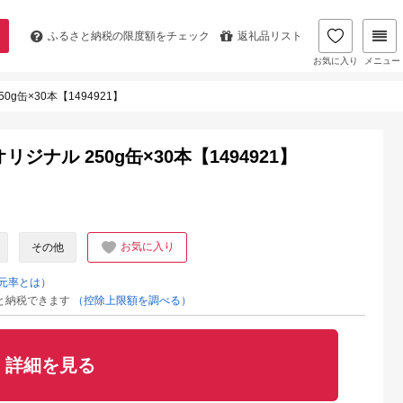
ふるさと納税の
限度額をチェック
返礼品リスト
お気に入り
メニュー
g缶×30本【1494921】
ナル 250g缶×30本【1494921】
お気に入り
その他
元率とは）
と納税できます
（控除上限額を調べる）
詳細を見る