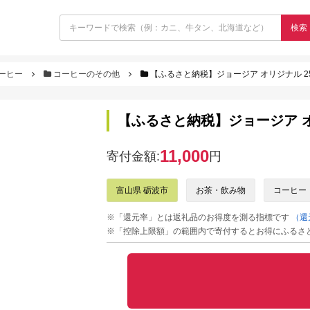
検索
ーヒー
コーヒーのその他
【ふるさと納税】ジョージア オリジナル 250
【ふるさと納税】ジョージア オリジ
11,000
寄付金額:
円
富山県 砺波市
お茶・飲み物
コーヒー
※「還元率」とは返礼品のお得度を測る指標です
（還
※「控除上限額」の範囲内で寄付するとお得にふるさ