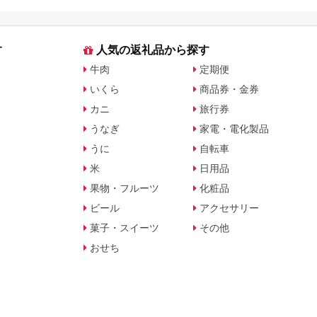
月からの制度変更
す
人気の返礼品から探す
牛肉
定期便
いくら
商品券・金券
カニ
旅行券
うなぎ
家電・電化製品
うに
自転車
米
日用品
果物・フルーツ
化粧品
ビール
アクセサリー
菓子・スイーツ
その他
おせち