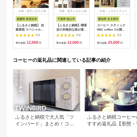
出典：楽天ふるさと納
出典：楽天ふるさと納
出典：ふるさとチョイ
税
税
ス
愛媛県 新居浜市
千葉県 館山市
愛知県 名古屋市
【ふるさと納税】 自
【ふるさと納税】喫茶
コーヒー スティック
家焙煎 スペシャルテ
店の本格的な味が楽し
INIC coffee 3カ国
ィコーヒー専門店 カ
める サルビアオリジ
No.2 アソート ギフト
5.0
5.0
5.0
フェオレベース
ナル・ボトルアイスコ
55g×3本 瓶 ボトル 手
12,000
12,000
25,000
500ml ×3本 セット
ーヒー4本
軽に本格ドリップの味
寄付金額:
円
寄付金額:
円
寄付金額:
円
こだわりの専用豆使用
【1387545】
粉末 珈琲 飲み比べ シ
豆や焙煎堂
ングルオリジン 飲み
やすい 苦味 コク 酸味
コーヒーの返礼品に関連している記事の紹介
イニック
ふるさと納税で大人気「ツ
ふるさと納税コーヒー
インバード」まとめ！コー
すすめ返礼品【形態・
ヒーメーカーや掃除機など
額別に厳選】