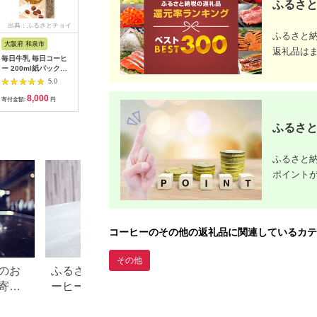
ふるさと
出典：ふるさとチョイ
出典：ふるさとチョイ
出典：ふるさとチョイ
出典：ふ
ふるさと
ス
ス
ス
大阪府 和泉市
大阪府 和泉市
山口県 柳井市
兵庫県 明
返礼品は
毎日牛乳 毎日コーヒ
毎日牛乳 毎日コーヒ
《コーヒーギフト》ミ
本格派の
ー 200ml紙パック
ー 200ml紙パック
ルクコーヒーのもと(2
アイスコー
×24本入【1282168】
×48本入【1282181】
本)【1075506】
ット
5.0
5.0
5.0
8,000
14,000
11,000
1
寄付金額:
円
寄付金額:
円
寄付金額:
円
寄付金額:
ふるさと
ふるさと納
ポイント
コーヒーのその他の返礼品に関連しているカテ
その他
のお
ふるさと納税でもらえるコ
【要注意】ふるさ
寄付
ーヒーメーカーまとめ！ハ
2026年9月末まで
リオやツインバードも
ないと損する可能性