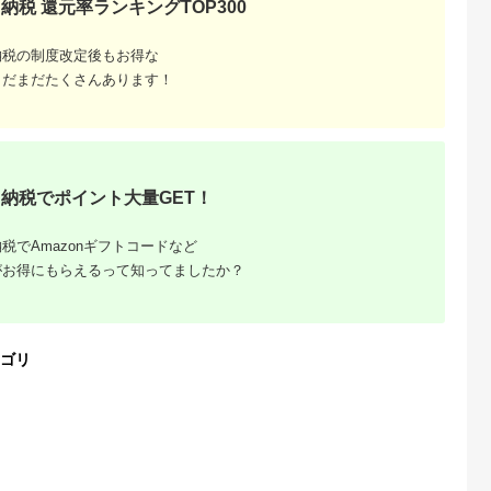
納税 還元率ランキングTOP300
るさとチョイ
出典：ふるさとチョイ
出典：ふるさとチョイ
出典：ふるさとチョ
納税の制度改定後もお得な
ス
ス
ス
石市
大阪府 阪南市
岐阜県 関市
広島県 安芸高田市
まだまだたくさんあります！
モンデン無糖
アイスコーヒー 4本
カフェ・アダチ 贅沢
[№5895-0410]【ふ
ヒー 5本セ
セット (はちみつ入り
リキッドコーヒー 12
さと納税】コーヒー
加糖)
本セット
タリーズ バリスタズ
5.0
5.0
5.0
5.0
ブラック ボトル缶
4,000
15,000
34,000
27,000
390ml×48本（2ケー
円
寄付金額:
円
寄付金額:
円
寄付金額:
円
ス） アイスコーヒー
無糖 缶コーヒー 缶 
納税でポイント大量GET！
琲 ブラックコーヒー
飲料 ドリンク ケース
大容量 ストック まと
税でAmazonギフトコードなど
め買い 人気 深煎り 
っぷり48本 香り コ
がお得にもらえるって知ってましたか？
送料無料 広島県 安芸
高田市
ゴリ
と納税、
に寄付し
大｜10