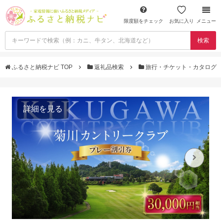
限度額をチェック
お気に入り
メニュー
検索
ふるさと納税ナビ TOP
返礼品検索
旅行・チケット・カタログ
詳細を見る