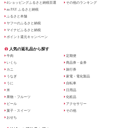
dショッピングふるさと納税百選
その他のランキング
au PAY ふるさと納税
ふるさと本舗
ヤフーのふるさと納税
マイナビふるさと納税
ポイント還元キャンペーン
人気の返礼品から探す
牛肉
定期便
いくら
商品券・金券
カニ
旅行券
うなぎ
家電・電化製品
うに
自転車
米
日用品
果物・フルーツ
化粧品
ビール
アクセサリー
菓子・スイーツ
その他
おせち