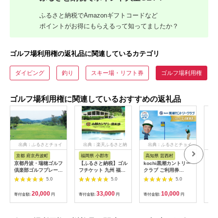
ふるさと納税でAmazonギフトコードなど
ポイントがお得にもらえるって知ってましたか？
ゴルフ場利用権の返礼品に関連しているカテゴリ
ダイビング
釣り
スキー場・リフト券
ゴルフ場利用権
ゴルフ場利用権に関連しているおすすめの返礼品
出典：ふるさとチョイ
出典：楽天ふるさと納
出典：ふるさとチョイ
ス
税
ス
京都 府京丹波町
福岡県 小郡市
高知県 芸西村
愛
京都丹波・瑞穂ゴルフ
【ふるさと納税】ゴル
kochi黒潮カントリー
ゴル
倶楽部ゴルフプレー利
フチケット 九州 福岡
クラブ ご利用券
12,
用券（6,000円分）
小郡カンツリー倶楽部
3,000円
[B
5.0
5.0
5.0
[020CK001]
ギフト券 9枚 9000円
楽部
ゴルフ チケット 商品
20,000
33,000
10,000
寄付金額:
円
寄付金額:
円
寄付金額:
円
寄付
券 ゴルフ券 スポーツ
ラウンド 券 福岡県 小
郡市