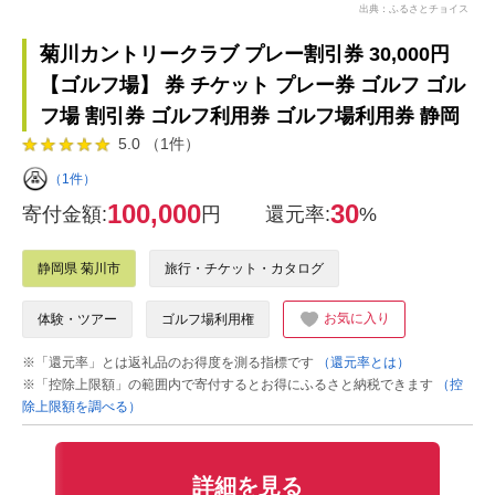
出典：ふるさとチョイス
菊川カントリークラブ プレー割引券 30,000円
【ゴルフ場】 券 チケット プレー券 ゴルフ ゴル
フ場 割引券 ゴルフ利用券 ゴルフ場利用券 静岡
5.0 （1件）
（1件）
100,000
30
寄付金額:
円
還元率:
%
静岡県 菊川市
旅行・チケット・カタログ
お気に入り
体験・ツアー
ゴルフ場利用権
※「還元率」とは返礼品のお得度を測る指標です
（還元率とは）
※「控除上限額」の範囲内で寄付するとお得にふるさと納税できます
（控
除上限額を調べる）
詳細を見る