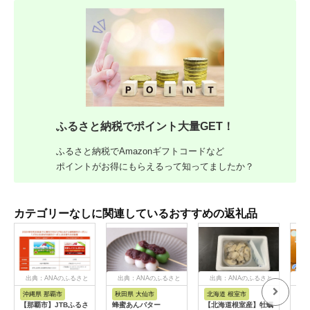
ふるさと納税でポイント大量GET！
ふるさと納税でAmazonギフトコードなど
ポイントがお得にもらえるって知ってましたか？
カテゴリーなしに関連しているおすすめの返礼品
出典：ANAのふるさと
出典：ANAのふるさと
出典：ANAのふるさと
出
納税
納税
納税
沖縄県 那覇市
秋田県 大仙市
北海道 根室市
埼
【那覇市】JTBふるさ
蜂蜜あんバター
【北海道根室産】牡蠣
【2