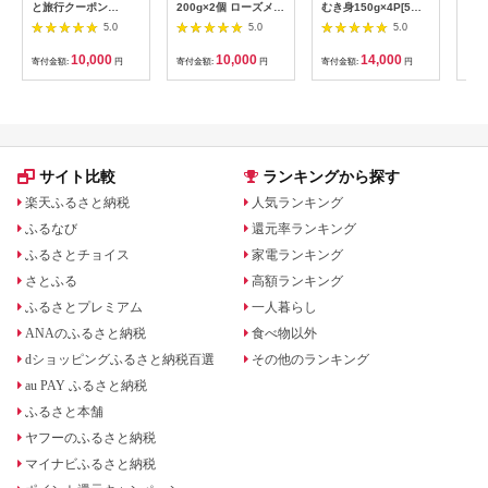
と旅行クーポン
200g×2個 ローズメイ
むき身150g×4P[5月
予約
（3,000円分）有効期
[あんバター はちみ
下旬以降発送] A-
史！
5.0
5.0
5.0
間3年（Eメール発
つ 発酵バター あん
54007
ムの
行）｜旅行 トラベル
こ 水あめ不使用 秋
水・
10,000
10,000
14,000
寄付金額:
円
寄付金額:
円
寄付金額:
円
寄付
予約 国内旅行 JTB 宿
田県 大仙市]
約3
泊 観光 体験 旅行券
03
宿泊券 旅行予約 ホテ
ル 旅館 チケット 子供
子連れ カップル 家族
人気 おすすめ 旅行ク
ーポン 店頭 オンライ
サイト比較
ランキングから探す
ン ネット予約 電話 有
効期間3年
楽天ふるさと納税
人気ランキング
ふるなび
還元率ランキング
ふるさとチョイス
家電ランキング
さとふる
高額ランキング
ふるさとプレミアム
一人暮らし
ANAのふるさと納税
食べ物以外
dショッピングふるさと納税百選
その他のランキング
au PAY ふるさと納税
ふるさと本舗
ヤフーのふるさと納税
マイナビふるさと納税