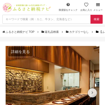
限度額をチェック
お気に入り
メニュー
検索
ふるさと納税ナビ TOP
返礼品検索
カテゴリーなし
【ふ
詳細を見る