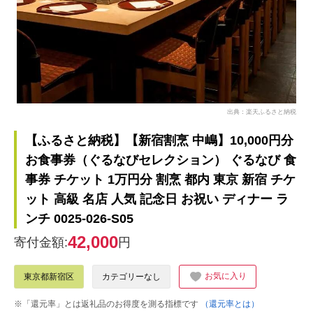
出典：楽天ふるさと納税
【ふるさと納税】【新宿割烹 中嶋】10,000円分
お食事券（ぐるなびセレクション） ぐるなび 食
事券 チケット 1万円分 割烹 都内 東京 新宿 チケ
ット 高級 名店 人気 記念日 お祝い ディナー ラ
ンチ 0025-026-S05
42,000
寄付金額:
円
お気に入り
東京都新宿区
カテゴリーなし
※「還元率」とは返礼品のお得度を測る指標です
（還元率とは）