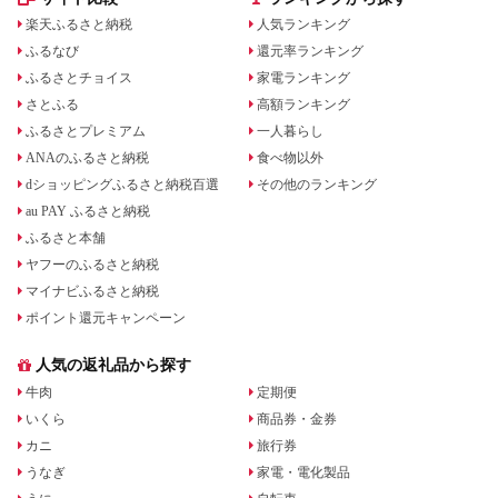
楽天ふるさと納税
人気ランキング
ふるなび
還元率ランキング
ふるさとチョイス
家電ランキング
さとふる
高額ランキング
ふるさとプレミアム
一人暮らし
ANAのふるさと納税
食べ物以外
dショッピングふるさと納税百選
その他のランキング
au PAY ふるさと納税
ふるさと本舗
ヤフーのふるさと納税
マイナビふるさと納税
ポイント還元キャンペーン
人気の返礼品から探す
牛肉
定期便
いくら
商品券・金券
カニ
旅行券
うなぎ
家電・電化製品