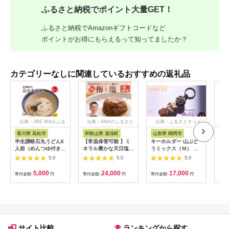
ふるさと納税でポイント大量GET！
ふるさと納税でAmazonギフトコードなど
ポイントがお得にもらえるって知ってましたか？
カテゴリーなしに関連しているおすすめの返礼品
出典：JRE MALLふる
出典：ANAのふるさと
出典：ふるさとチョイ
出
さと納税
納税
ス
香川県 高松市
和歌山県 湯浅町
山形県 鶴岡市
鹿
半生讃岐石丸うどん6
【常温保管可能 】ミ
キーホルダー 山ぶど
【ふ
人前（めんつゆ付き）
ネラル豊かな天日塩だ
うミックス（Ｍ） 山
ひか
麺300g×2袋
けで漬けた無添加梅干
形県鶴岡市 アトリエ
きほ
5.0
5.0
5.0
し2kg 梅ボーイズ｜
かおる | 山葡萄 雑貨
定期
南高梅
キーホルダー ギフト
5k
5,000
24,000
17,000
寄付金額:
円
寄付金額:
円
寄付金額:
円
寄付
B201_EP6024
贈り物 お取り寄せ 返
びく
礼品
産 
飯 
ま町
サイト比較
ランキングから探す