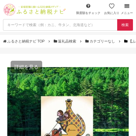
限度額をチェック
お気に入り
メニュー
検索
ふるさと納税ナビ TOP
返礼品検索
カテゴリーなし
【ふ
詳細を見る