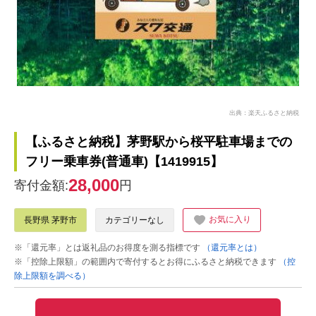
出典：楽天ふるさと納税
【ふるさと納税】茅野駅から桜平駐車場までの
フリー乗車券(普通車)【1419915】
28,000
寄付金額:
円
お気に入り
長野県 茅野市
カテゴリーなし
※「還元率」とは返礼品のお得度を測る指標です
（還元率とは）
※「控除上限額」の範囲内で寄付するとお得にふるさと納税できます
（控
除上限額を調べる）