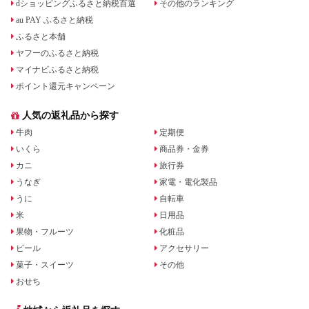
dショッピングふるさと納税百選
その他のランキング
au PAY ふるさと納税
ふるさと本舗
ヤフーのふるさと納税
マイナビふるさと納税
ポイント還元キャンペーン
人気の返礼品から探す
牛肉
定期便
いくら
商品券・金券
カニ
旅行券
うなぎ
家電・電化製品
うに
自転車
米
日用品
果物・フルーツ
化粧品
ビール
アクセサリー
菓子・スイーツ
その他
おせち