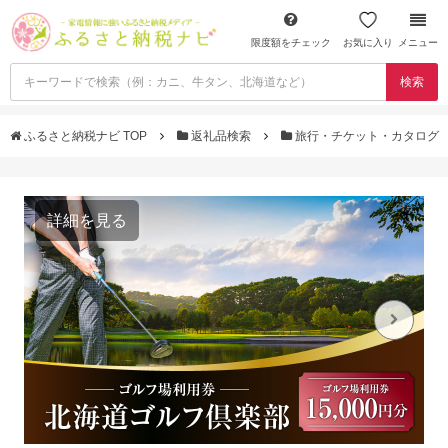
限度額をチェック
お気に入り
メニュー
検索
ふるさと納税ナビ TOP
返礼品検索
旅行・チケット・カタログ
詳細を見る