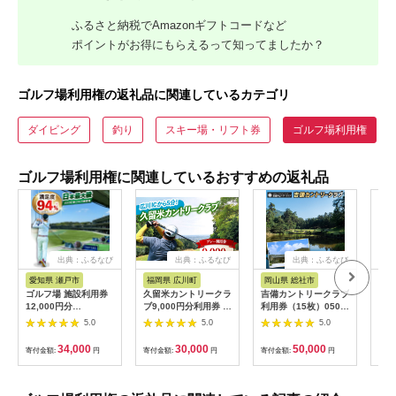
ふるさと納税でAmazonギフトコードなど
ポイントがお得にもらえるって知ってましたか？
ゴルフ場利用権の返礼品に関連しているカテゴリ
ダイビング
釣り
スキー場・リフト券
ゴルフ場利用権
ゴルフ場利用権に関連しているおすすめの返礼品
出典：ふるなび
出典：ふるなび
出典：ふるなび
出
愛知県 瀬戸市
福岡県 広川町
岡山県 総社市
福
ゴルフ場 施設利用券
久留米カントリークラ
吉備カントリークラブ
【ふ
12,000円分
ブ9,000円分利用券 /
利用券（15枚）050-
フチ
[BBEC002]ゴルフ倶
ゴルフ[AFAD007]
005
小郡
5.0
5.0
5.0
楽部大樹 瀬戸店
ギフ
ゴル
34,000
30,000
50,000
寄付金額:
円
寄付金額:
円
寄付金額:
円
寄付
券 
ラウ
郡市