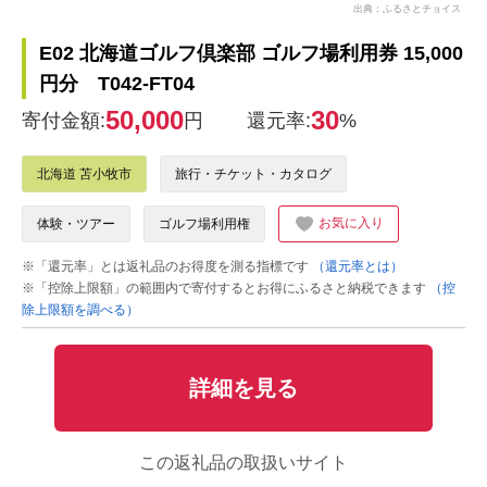
出典：ふるさとチョイス
E02 北海道ゴルフ倶楽部 ゴルフ場利用券 15,000
円分 T042-FT04
50,000
30
寄付金額:
円
還元率:
%
北海道 苫小牧市
旅行・チケット・カタログ
お気に入り
体験・ツアー
ゴルフ場利用権
※「還元率」とは返礼品のお得度を測る指標です
（還元率とは）
※「控除上限額」の範囲内で寄付するとお得にふるさと納税できます
（控
除上限額を調べる）
詳細を見る
この返礼品の取扱いサイト