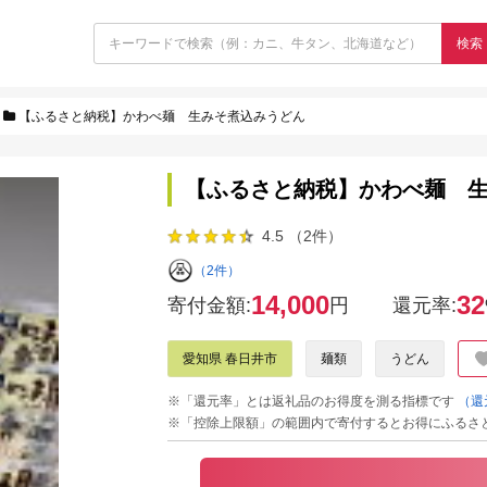
検索
【ふるさと納税】かわべ麺 生みそ煮込みうどん
【ふるさと納税】かわべ麺 
4.5 （2件）
（2件）
14,000
32
寄付金額:
円
還元率:
愛知県 春日井市
麺類
うどん
※「還元率」とは返礼品のお得度を測る指標です
（還
※「控除上限額」の範囲内で寄付するとお得にふるさ