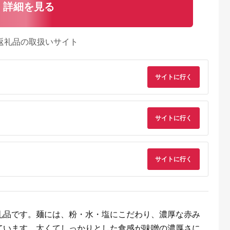
詳細を見る
返礼品の取扱いサイト
サイトに行く
サイトに行く
サイトに行く
典：ふるなび
出典：ふるなび
出典：マイナビふるさ
出典：ANAのふるさ
と納税
納
川市
長崎県 島原市
秋田県 仙北市
群馬県 沼田市
カシア）
DE272 島原手延うど
稲庭古来堂 稲庭うど
みのや 大人の辛口カ
本セット はち
ん 山水の糸 1袋
ん 木箱入りタレ付き
レーうどん 3食セッ
ミツ ハニー
（200g）
24cm 麺160g×7袋 計
ホットパック冷凍品
5.0
5.0
5.0
5.0
とんがり容
1.12kg／タレ20g×15
3,000
3,000
18,000
16,000
H-0070
袋 1回お届け 伝統製
礼品です。麺には、粉・水・塩にこだわり、濃厚な赤み
円
寄付金額:
円
寄付金額:
円
寄付金額:
円
法認定 稲庭古来うど
ん
ています。太くてしっかりとした食感が味噌の濃厚さに