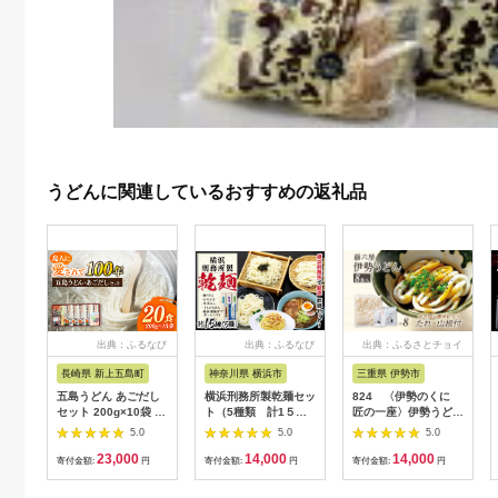
うどんに関連しているおすすめの返礼品
出典：ふるなび
出典：ふるなび
出典：ふるさとチョイ
ス
長崎県 新上五島町
神奈川県 横浜市
三重県 伊勢市
五島うどん あごだし
横浜刑務所製乾麺セッ
824 〈伊勢のくに
セット 200g×10袋 乾
ト（5種類 計1５個
匠の一座〉伊勢うど
麺 麺 うどん 五島うど
入り） AEH0001
ん （8食入）
5.0
5.0
5.0
ん あご あごだし だし
23,000
14,000
14,000
スープ 塩 椿 椿油
寄付金額:
円
寄付金額:
円
寄付金額:
円
[RAV001] 九州 長崎