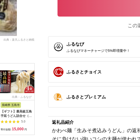
この
出典：楽天ふるさと納税
ふるなび
ふるなびマネーチャージで5%即増量中！
ふるさとチョイス
ふるさとプレミアム
出典：ふるなび
出典：ふるさとチョイ
出典：ふるさと本舗
出
ス
長崎県 五島市
秋田県 横手市
埼玉県 飯能市
群馬県 渋
【ギフト】最高級五島
稲庭うどん 個包装
自然豊かな奥武蔵で育
蜂蜜（ア
手延うどん詰合せ（黒
80g(1人前)×20袋
った小麦で作ったうど
500g×3
和紙4袋） 五島市/中
ん(乾麺)【太麺】
みつ ハチ
返礼品紹介
5.0
5.0
5.0
本製麺[PCR021] 五島
[52210603]
あかしあ 
15,000
10,000
12,000
2
うどん
器 国産 F4
かわべ麺「生みそ煮込みうどん」の返
寄付金額:
円
寄付金額:
円
寄付金額:
円
寄付金額:
そに負けない強いコシの太麺が使われ