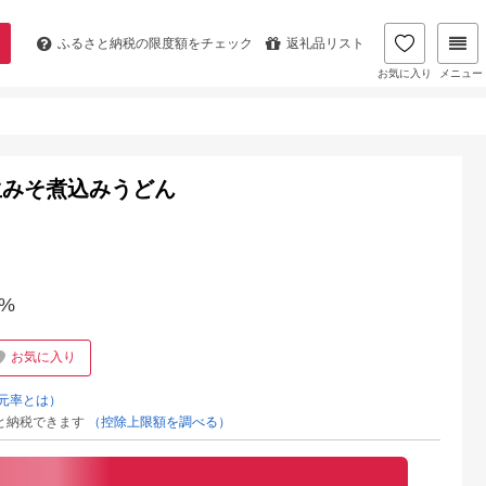
ふるさと納税の
限度額をチェック
返礼品リスト
お気に入り
メニュー
生みそ煮込みうどん
%
お気に入り
元率とは）
と納税できます
（控除上限額を調べる）