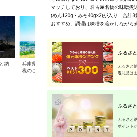
マッチしており、名古屋名物の味噌煮込
(めん120g・みそ40g×2)が入り、合
おすすめ。調理は味噌を溶かしながら
ふるさと
と納
兵庫県 太子町のふるさと納
愛知県 江南市のふ
ふるさと
税のご紹介
税のご紹介
返礼品は
ふるさと
ふるさと納
ポイント