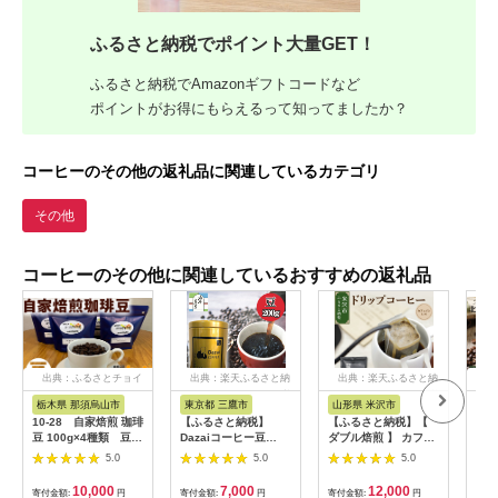
ふるさと納税でポイント大量GET！
ふるさと納税でAmazonギフトコードなど
ポイントがお得にもらえるって知ってましたか？
コーヒーのその他の返礼品に関連しているカテゴリ
その他
コーヒーのその他に関連しているおすすめの返礼品
出典：ふるさとチョイ
出典：楽天ふるさと納
出典：楽天ふるさと納
出
ス
税
税
栃木県 那須烏山市
東京都 三鷹市
山形県 米沢市
山
10-28 自家焙煎 珈琲
【ふるさと納税】
【ふるさと納税】【
ブル
豆 100g×4種類 豆
Dazaiコーヒー豆
ダブル焙煎 】 カフェ
当日
｜ 厳選 コーヒー ブラ
200g（金缶） ／ コー
インレス ドリップバ
岳の
5.0
5.0
5.0
ジル コロンビア グア
ヒー豆 レギュラーコ
ッグコーヒー ( デカフ
テマラ エチオピア
ーヒー 自家焙煎 豆の
ェ ) 24袋 珈琲 鷲コー
10,000
7,000
12,000
寄付金額:
円
寄付金額:
円
寄付金額:
円
寄付