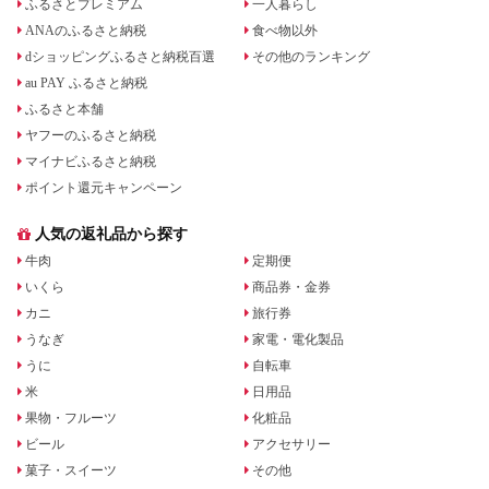
ふるさとプレミアム
一人暮らし
ANAのふるさと納税
食べ物以外
dショッピングふるさと納税百選
その他のランキング
au PAY ふるさと納税
ふるさと本舗
ヤフーのふるさと納税
マイナビふるさと納税
ポイント還元キャンペーン
人気の返礼品から探す
牛肉
定期便
いくら
商品券・金券
カニ
旅行券
うなぎ
家電・電化製品
うに
自転車
米
日用品
果物・フルーツ
化粧品
ビール
アクセサリー
菓子・スイーツ
その他