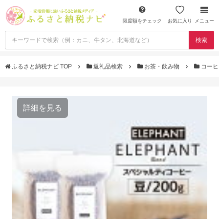
限度額をチェック
お気に入り
メニュー
検索
ふるさと納税ナビ TOP
返礼品検索
お茶・飲み物
コー
詳細を見る