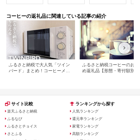
まま 中煎り 香ばしい
ヒー ドリップ ドリッ
軽やか 飲みやすい 日
プコーヒー コロンビ
常使い ハンドドリッ
ア ブラック カフェイ
プ 自宅カフェ コーヒ
ンレスコーヒー ギフ
コーヒーの返礼品に関連している記事の紹介
ー好き お取り寄せ 珈
ト 飲料 送料無料 山形
琲 ギフト 東京都
県 米沢市
[No.026]
ふるさと納税で大人気「ツイン
ふるさと納税コーヒーのおす
バード」まとめ！コーヒーメー
め返礼品【形態・寄付額別に
カーや掃除機など
選】
サイト比較
ランキングから探す
楽天ふるさと納税
人気ランキング
ふるなび
還元率ランキング
ふるさとチョイス
家電ランキング
さとふる
高額ランキング