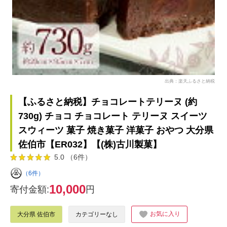
出典：楽天ふるさと納税
【ふるさと納税】チョコレートテリーヌ (約
730g) チョコ チョコレート テリーヌ スイーツ
スウィーツ 菓子 焼き菓子 洋菓子 おやつ 大分県
佐伯市【ER032】【(株)古川製菓】
5.0 （6件）
（6件）
10,000
寄付金額:
円
お気に入り
大分県 佐伯市
カテゴリーなし