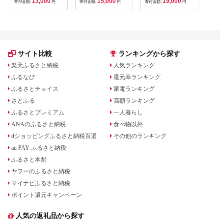
13,000
15,000
19,000
寄付金額:
円
寄付金額:
円
寄付金額:
円
寄付
ム アイスサンド カス
ス さくら 鮭缶 さけ缶
[MEB028]
信州
テラ 子どものおやつ
缶詰 惣菜 北海道 枝幸
名物
おやつ 卵 ティータイ
】
地 
ム ギフト 手土産 こだ
わりスイーツ デザー
ト ココテラス 母の日
父の日 お取り寄せ グ
サイト比較
ランキングから探す
ルメ ティータイム
楽天ふるさと納税
人気ランキング
ふるなび
還元率ランキング
ふるさとチョイス
家電ランキング
さとふる
高額ランキング
ふるさとプレミアム
一人暮らし
ANAのふるさと納税
食べ物以外
dショッピングふるさと納税百選
その他のランキング
au PAY ふるさと納税
ふるさと本舗
ヤフーのふるさと納税
マイナビふるさと納税
ポイント還元キャンペーン
人気の返礼品から探す