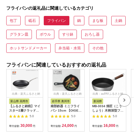
フライパンの返礼品に関連しているカテゴリ
包丁
砥石
フライパン
鍋
まな板
土鍋
グラタン皿
ボウル
すり鉢
おろし器
ホットサンドメーカー
弁当箱・水筒
その他
フライパンに関連しているおすすめの返礼品
出典：楽天ふるさと納
出典：楽天ふるさと納
出典：auPAYふるさと納
出
税
税
税
富山県 高岡市
岩手県 奥州市
新潟県
愛
【ふるさと納税】マイ
南部鉄器 ミニフライ
MB-3034 煌匠（こう
【ふ
スター2層クラッドフ
パン 15cm 【OIGEN
しょう）木柄深型フラ
ミキ
ライパン30cm 民芸
作】 伝統工芸品 鉄フ
イパン24cm「和平フ
28
5.0
5.0
5.0
品 工芸品 伝統技術 フ
ライパン キッチン用
レイズ」
専用
ライパン 調理器具
品 食器 日用品 調理器
トパ
30,000
24,000
16,000
寄付金額:
円
寄付金額:
円
寄付金額:
円
寄付
FAD-0616
具 アウトドア キャン
プ用品