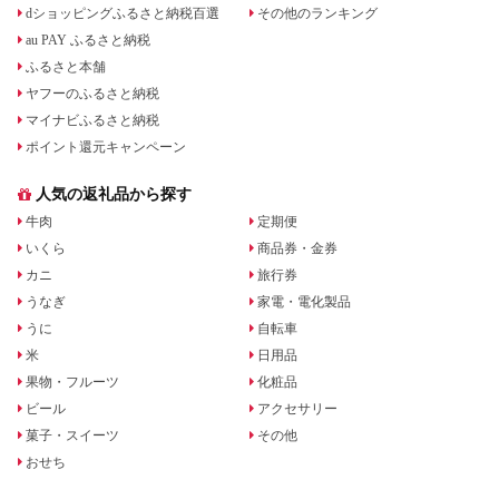
dショッピングふるさと納税百選
その他のランキング
au PAY ふるさと納税
ふるさと本舗
ヤフーのふるさと納税
マイナビふるさと納税
ポイント還元キャンペーン
人気の返礼品から探す
牛肉
定期便
いくら
商品券・金券
カニ
旅行券
うなぎ
家電・電化製品
うに
自転車
米
日用品
果物・フルーツ
化粧品
ビール
アクセサリー
菓子・スイーツ
その他
おせち