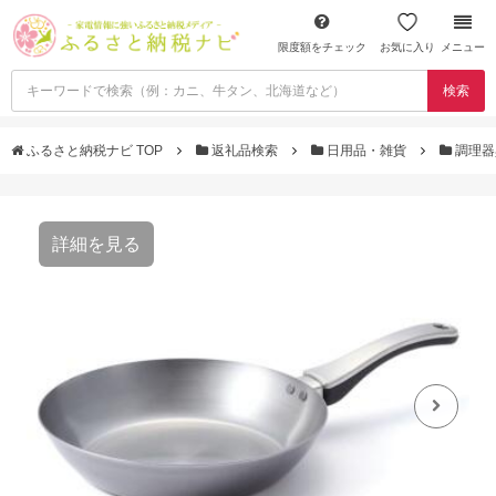
限度額をチェック
お気に入り
メニュー
検索
ふるさと納税ナビ TOP
返礼品検索
日用品・雑貨
調理
詳細を見る