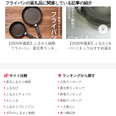
フライパンの返礼品に関連している記事の紹介
【2026年最新】ふるさと納税
【2026年最新】ふるさと納
「フライパン」還元率ランキン
バーミキュラおすすめ返礼品
グ！人気返礼品もご紹介
覧｜ライスポット・フライパ
も紹介
サイト比較
ランキングから探す
楽天ふるさと納税
人気ランキング
ふるなび
還元率ランキング
ふるさとチョイス
家電ランキング
さとふる
高額ランキング
ふるさとプレミアム
一人暮らし
ANAのふるさと納税
食べ物以外