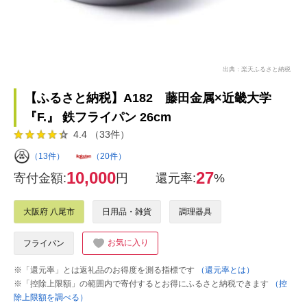
出典：楽天ふるさと納税
【ふるさと納税】A182 藤田金属×近畿大学
『F.』 鉄フライパン 26cm
4.4 （33件）
（13件）
（20件）
10,000
27
寄付金額:
円
還元率:
%
大阪府 八尾市
日用品・雑貨
調理器具
お気に入り
フライパン
※「還元率」とは返礼品のお得度を測る指標です
（還元率とは）
※「控除上限額」の範囲内で寄付するとお得にふるさと納税できます
（控
除上限額を調べる）