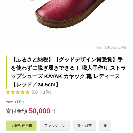
出典：楽天ふるさと納税
【ふるさと納税】【グッドデザイン賞受賞】手
を使わずに脱ぎ履きできる！ 職人手作り ストラ
ップシューズ KAYAK カヤック 靴 レディース
【レッド／24.5cm】
5.0 （1件）
（1件）
50,000
寄付金額:
円
兵庫県 神戸市
ファッション
靴・財布
靴