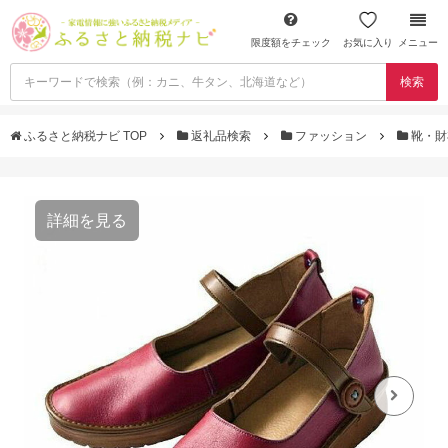
限度額をチェック
お気に入り
メニュー
検索
ふるさと納税ナビ TOP
返礼品検索
ファッション
靴・
詳細を見る