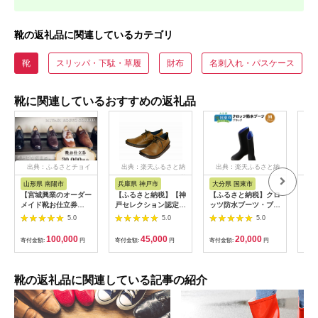
靴の返礼品に関連しているカテゴリ
靴
スリッパ・下駄・草履
財布
名刺入れ・パスケース
靴に関連しているおすすめの返礼品
出典：ふるさとチョイ
出典：楽天ふるさと納
出典：楽天ふるさと納
出
ス
税
税
山形県 南陽市
兵庫県 神戸市
大分県 国東市
福
【宮城興業のオーダー
【ふるさと納税】【神
【ふるさと納税】クロ
【ふ
メイド靴お仕立券
戸セレクション認定】
ッツ防水ブーツ・ブラ
チャ
30】 1枚 30,000円分
元オリンピックマラソ
ックM(25cm)
ブラ
5.0
5.0
5.0
『宮城興業(株)』 革靴
ン選手愛用！ 職人の
くつ シューズ ファッ
手作り やわらかメン
100,000
45,000
20,000
寄付金額:
円
寄付金額:
円
寄付金額:
円
寄付
ション ビジネス カジ
ズシューズ WWING
ュアル メンズ 紳士 山
紳士靴【ヴィンテージ
形県 南陽市 [522]
キャメル／26.5cm】
靴の返礼品に関連している記事の紹介