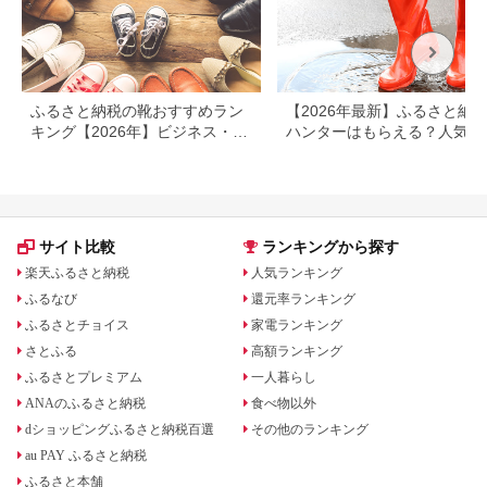
ふるさと納税の靴おすすめラン
【2026年最新】ふるさと納
キング【2026年】ビジネス・ス
ハンターはもらえる？人気の
ニーカーを比較
靴・レインブーツを紹介
サイト比較
ランキングから探す
楽天ふるさと納税
人気ランキング
ふるなび
還元率ランキング
ふるさとチョイス
家電ランキング
さとふる
高額ランキング
ふるさとプレミアム
一人暮らし
ANAのふるさと納税
食べ物以外
dショッピングふるさと納税百選
その他のランキング
au PAY ふるさと納税
ふるさと本舗