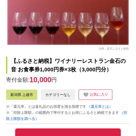
出典：楽天ふるさと納税
【ふるさと納税】ワイナリーレストラン金石の
音 お食事券1,000円券×3枚（3,000円分）
10,000
寄付金額:
円
お気に入り
新潟県 上越市
カテゴリーなし
※「還元率」とは返礼品のお得度を測る指標です
（還元率とは）
※「控除上限額」の範囲内で寄付するとお得にふるさと納税できます
（控
除上限額を調べる）