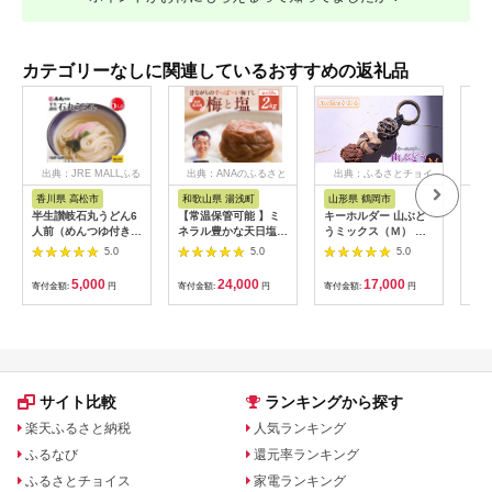
カテゴリーなしに関連しているおすすめの返礼品
出典：JRE MALLふる
出典：ANAのふるさと
出典：ふるさとチョイ
出
さと納税
納税
ス
香川県 高松市
和歌山県 湯浅町
山形県 鶴岡市
佐
半生讃岐石丸うどん6
【常温保管可能 】ミ
キーホルダー 山ぶど
【伊
人前（めんつゆ付き）
ネラル豊かな天日塩だ
うミックス（Ｍ） 山
ース
麺300g×2袋
けで漬けた無添加梅干
形県鶴岡市 アトリエ
5.0
5.0
5.0
し2kg 梅ボーイズ｜
かおる | 山葡萄 雑貨
南高梅
キーホルダー ギフト
5,000
24,000
17,000
寄付金額:
円
寄付金額:
円
寄付金額:
円
寄付
B201_EP6024
贈り物 お取り寄せ 返
礼品
サイト比較
ランキングから探す
楽天ふるさと納税
人気ランキング
ふるなび
還元率ランキング
ふるさとチョイス
家電ランキング