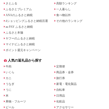
さとふる
高額ランキング
ふるさとプレミアム
一人暮らし
ANAのふるさと納税
食べ物以外
dショッピングふるさと納税百選
その他のランキング
au PAY ふるさと納税
ふるさと本舗
ヤフーのふるさと納税
マイナビふるさと納税
ポイント還元キャンペーン
人気の返礼品から探す
牛肉
定期便
いくら
商品券・金券
カニ
旅行券
うなぎ
家電・電化製品
うに
自転車
米
日用品
果物・フルーツ
化粧品
ビール
アクセサリー