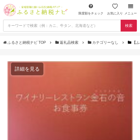
限度額をチェック
お気に入り
メニュー
検索
ふるさと納税ナビ TOP
返礼品検索
カテゴリーなし
【ふ
詳細を見る