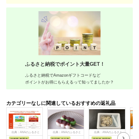
ふるさと納税でポイント大量GET！
ふるさと納税でAmazonギフトコードなど
ポイントがお得にもらえるって知ってましたか？
カテゴリーなしに関連しているおすすめの返礼品
出典：ANAのふるさと
出典：ANAのふるさと
出典：ANAのふるさと
出
納税
納税
納税