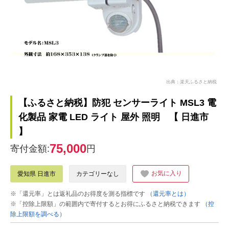
出典：楽天ふるさと納税
【ふるさと納税】防犯 センサーライト MSL3 電
化製品 家電 LED ライト 屋外 照明 【 日進市
】
75,000
寄付金額:
円
お気に入り
愛知県 日進市
カテゴリーなし
※「還元率」とは返礼品のお得度を測る指標です
（還元率とは）
※「控除上限額」の範囲内で寄付するとお得にふるさと納税できます
（控
除上限額を調べる）