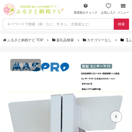
限度額をチェック
お気に入り
メニュー
検索
ふるさと納税ナビ TOP
返礼品検索
カテゴリーなし
【ふ
詳細を見る