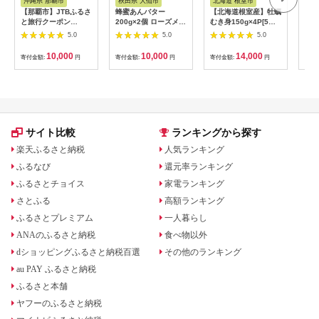
沖縄県 那覇市
秋田県 大仙市
北海道 根室市
埼
【那覇市】JTBふるさ
蜂蜜あんバター
【北海道根室産】牡蠣
【2
と旅行クーポン
200g×2個 ローズメイ
むき身150g×4P[5月
予約
（3,000円分）有効期
[あんバター はちみ
下旬以降発送] A-
史！
5.0
5.0
5.0
間3年（Eメール発
つ 発酵バター あん
54007
ムの
行）｜旅行 トラベル
こ 水あめ不使用 秋
水・
10,000
10,000
14,000
寄付金額:
円
寄付金額:
円
寄付金額:
円
寄付
予約 国内旅行 JTB 宿
田県 大仙市]
約3
泊 観光 体験 旅行券
03
宿泊券 旅行予約 ホテ
ル 旅館 チケット 子供
子連れ カップル 家族
人気 おすすめ 旅行ク
ーポン 店頭 オンライ
サイト比較
ランキングから探す
ン ネット予約 電話 有
効期間3年
楽天ふるさと納税
人気ランキング
ふるなび
還元率ランキング
ふるさとチョイス
家電ランキング
さとふる
高額ランキング
ふるさとプレミアム
一人暮らし
ANAのふるさと納税
食べ物以外
dショッピングふるさと納税百選
その他のランキング
au PAY ふるさと納税
ふるさと本舗
ヤフーのふるさと納税