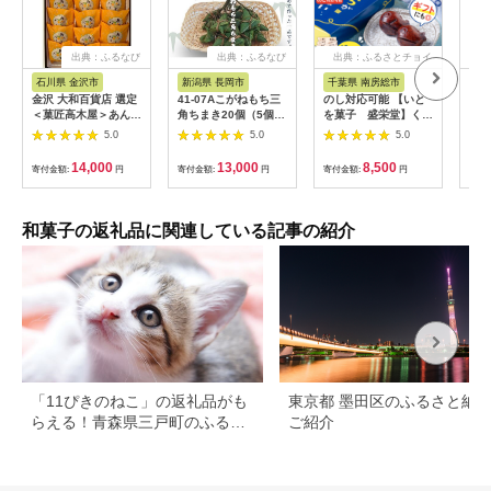
出典：ふるなび
出典：ふるなび
出典：ふるさとチョイ
ス
石川県 金沢市
新潟県 長岡市
千葉県 南房総市
京
金沢 大和百貨店 選定
41-07Aこがねもち三
のし対応可能 【いと
生菓
＜菓匠高木屋＞あんず
角ちまき20個（5個×4
を菓子 盛栄堂】くじ
和菓
パイ15個入
袋）
らの町南房総のくじら
5.0
5.0
5.0
あげまん 10個入り
mi0067-0002【饅頭
14,000
13,000
8,500
寄付金額:
円
寄付金額:
円
寄付金額:
円
寄付
あげまんじゅう かり
んとう饅頭】
和菓子の返礼品に関連している記事の紹介
「11ぴきのねこ」の返礼品がも
東京都 墨田区のふるさと納
らえる！青森県三戸町のふるさ
ご紹介
と納税