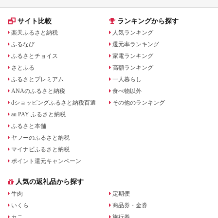
サイト比較
ランキングから探す
楽天ふるさと納税
人気ランキング
ふるなび
還元率ランキング
ふるさとチョイス
家電ランキング
さとふる
高額ランキング
ふるさとプレミアム
一人暮らし
ANAのふるさと納税
食べ物以外
dショッピングふるさと納税百選
その他のランキング
au PAY ふるさと納税
ふるさと本舗
ヤフーのふるさと納税
マイナビふるさと納税
ポイント還元キャンペーン
人気の返礼品から探す
牛肉
定期便
いくら
商品券・金券
カニ
旅行券