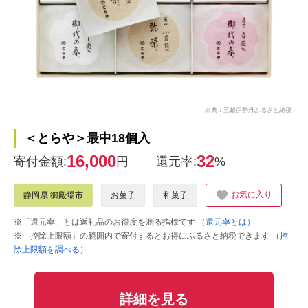
出典：三越伊勢丹ふるさと納税
＜とらや＞最中18個入
16,000
32
寄付金額:
円
還元率:
%
お気に入り
静岡県 御殿場市
お菓子
和菓子
※「還元率」とは返礼品のお得度を測る指標です
（還元率とは）
※「控除上限額」の範囲内で寄付するとお得にふるさと納税できます
（控
除上限額を調べる）
詳細を見る