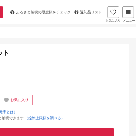
ふるさと納税の
限度額をチェック
返礼品リスト
お気に入り
メニュー
ット
お気に入り
元率とは）
と納税できます
（控除上限額を調べる）