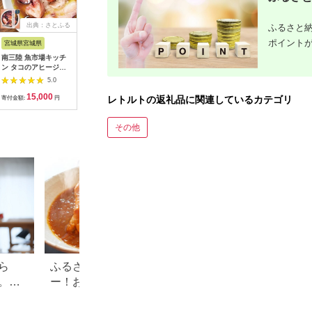
出典：さとふる
出典：楽天ふるさと納
出典：楽天ふるさと納
出典：楽
ふるさと納
税
税
ポイント
宮城県宮城県
三重県 尾鷲市
富山県 富山市
滋賀県 高
南三陸 魚市場キッチ
【ふるさと納税】さん
【ふるさと納税】富山
【ふるさと
ン タコのアヒージョ6
ま寿司3種セット（押
大和百貨店 選定 〈女
893】朽
缶セット 志津川湾の
し寿司/磯昆布巻/炙
傳〉古志の里詰合せ |
ねはち 
5.0
5.0
5.0
タコを使用
り） 〜元祖・さんま
富山県 富山市 北陸 ふ
ット【高
15,000
10,000
17,000
1
寿司のさんき SA-18
るさと 納税 楽天 楽天
レトルトの返礼品に関連しているカテゴリ
寄付金額:
円
寄付金額:
円
寄付金額:
円
寄付金額:
ふるさと 支援 支援品
お土産 お取り寄せ 取
り寄せ ご当地 詰め合
その他
わせ 食品 食べ物 お礼
の品 グルメ 返礼品 か
まぼこ 昆布巻 お取り
寄せグルメ 昆布巻き
練り物
ら
ふるさと納税の人気カレ
人気！ふるさと納税
。お
ー！おすすめ還元率ランキ
のお得ランキング
ングをご紹介