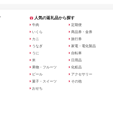
す
人気の返礼品から探す
牛肉
定期便
いくら
商品券・金券
カニ
旅行券
うなぎ
家電・電化製品
うに
自転車
米
日用品
果物・フルーツ
化粧品
ビール
アクセサリー
菓子・スイーツ
その他
おせち