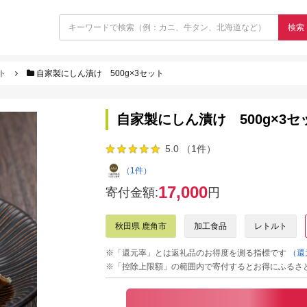
検索
ト
自家製にしん漬け 500g×3セット
自家製にしん漬け 500g×3セ
5.0 （1件）
（1件）
17,000
寄付金額:
円
秋田県 鹿角市
加工食品
レトルト
※「還元率」とは返礼品のお得度を測る指標です
（還
※「控除上限額」の範囲内で寄付するとお得にふるさ