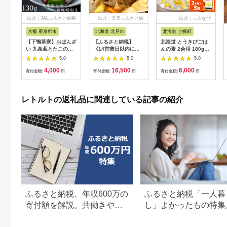
出典：JALふるさと納税
出典：楽天ふるさと納
出典：ふるなび
税
京都 府京都市
北海道 北見市
北海道 士幌町
【下鴨茶寮】おばんざ
【ふるさと納税】
北海道 とうきびごは
い 九条葱とたこの酢
《14営業日以内に発
んの素 2合用 180g×3
味噌和え [ 京都 老舗
送》オホーツクで獲れ
個 炊き込みご飯 士幌
5.0
5.0
5.0
料亭 ミシュラン 惣菜
たエゾシカのポトフ 2
町産とうもろこし ご
4,000
16,500
6,000
おそうざい 人気 おす
人前 ( 北海道 北見市
飯 トウモロコシ コー
寄付金額:
円
寄付金額:
円
寄付金額:
円
すめ グルメ 京料理 京
エゾシカ ポトフ ディ
ン とうきびご飯 ごは
懐石 ギフト プレゼン
ナー エゾシカ肉 ふる
んの素 ごはん 炊くだ
ト お取り寄せ 通販 送
さと納税 フレンチ ジ
け 簡単 調理 料理 手
レトルトの返礼品に関連している記事の紹介
料無料 ふるさと納税 ]
ビエ オホーツク )
軽 おうちごはん お取
り寄せ 送料無料 十勝
士幌町【L40-3】
ふるさと納税、年収600万の
ふるさと納税「一人暮
寄付額を解説。共働きや子
し」よかったもの特集
どもがいる場合も
すすめ返礼品を紹介