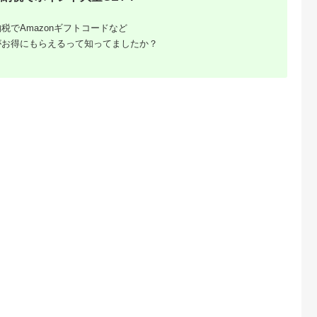
天ふるさと納
出典：楽天ふるさと納
出典：楽天ふるさと納
出典：ふるな
税でAmazonギフトコードなど
税
税
税
がお得にもらえるって知ってましたか？
島市
神奈川県 横浜市
宮城県 白石市
徳島県 佐那河内村
納税】【F-
【ふるさと納税】濱吟
【ふるさと納税】もち
昔ながらのエビフラ
木・鯖街道か
焼豚・濱吟焼売詰合せ
やのおこわセット＜3
と米粉白身魚フライ
焼き鯖3尾セ
〈尾島商店〉 | 食品
つの味・15個入＞ |
ット
5.0
5.0
5.0
5.0
島屋選定品】
おかず 加工食品 和食
おこわ 15個 3種 セッ
1,000
17,000
17,000
15,500
人気 おすすめ 送料無
ト 取り寄せ 冷凍 おか
円
寄付金額:
円
寄付金額:
円
寄付金額:
円
料
ず 五目 栗 赤飯 枝豆
詰め合わせ ご当地 手
作り 日下食品 ふるさ
と納税 宮城県 白石市
白石【0915401】
 佐賀牛
！