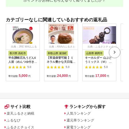
ポイントがお得にもらえるって知ってましたか？
カテゴリーなしに関連しているおすすめの返礼品
出典：JRE MALLふる
出典：ANAのふるさと
出典：ふるさとチョイ
出
さと納税
納税
ス
香川県 高松市
和歌山県 湯浅町
山形県 鶴岡市
佐
半生讃岐石丸うどん6
【常温保管可能 】ミ
キーホルダー 山ぶど
【伊
人前（めんつゆ付き）
ネラル豊かな天日塩だ
うミックス（Ｍ） 山
ース
麺300g×2袋
けで漬けた無添加梅干
形県鶴岡市 アトリエ
5.0
5.0
5.0
し2kg 梅ボーイズ｜
かおる | 山葡萄 雑貨
南高梅
キーホルダー ギフト
5,000
24,000
17,000
寄付金額:
円
寄付金額:
円
寄付金額:
円
寄付
B201_EP6024
贈り物 お取り寄せ 返
礼品
サイト比較
ランキングから探す
楽天ふるさと納税
人気ランキング
ふるなび
還元率ランキング
ふるさとチョイス
家電ランキング