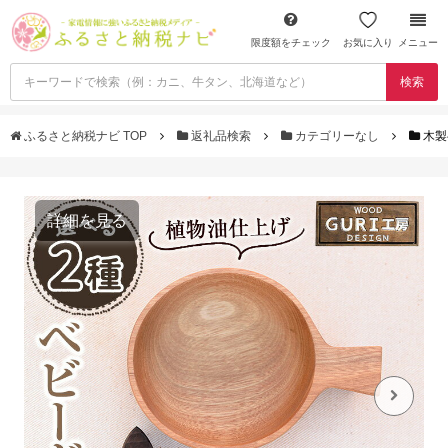
限度額をチェック
お気に入り
メニュー
検索
ふるさと納税ナビ TOP
返礼品検索
カテゴリーなし
木製
詳細を見る