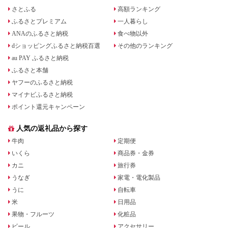
さとふる
高額ランキング
ふるさとプレミアム
一人暮らし
ANAのふるさと納税
食べ物以外
dショッピングふるさと納税百選
その他のランキング
au PAY ふるさと納税
ふるさと本舗
ヤフーのふるさと納税
マイナビふるさと納税
ポイント還元キャンペーン
人気の返礼品から探す
牛肉
定期便
いくら
商品券・金券
カニ
旅行券
うなぎ
家電・電化製品
うに
自転車
米
日用品
果物・フルーツ
化粧品
ビール
アクセサリー