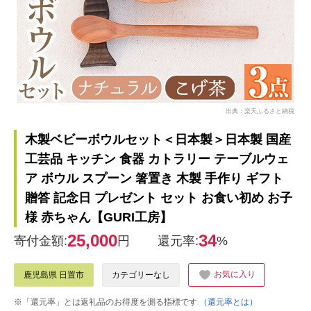
出典：楽天ふるさと納税
木製ベビーボウルセット＜日本製＞日本製 国産
工芸品 キッチン 食器 カトラリー テーブルウェ
ア ボウル スプーン 箸置き 木製 手作り ギフト
贈答 記念日 プレゼント セット お食い初め お子
様 赤ちゃん【GURI工房】
25,000
34
寄付金額:
円
還元率:
%
お気に入り
鹿児島県 日置市
カテゴリーなし
※「還元率」とは返礼品のお得度を測る指標です
（還元率とは）