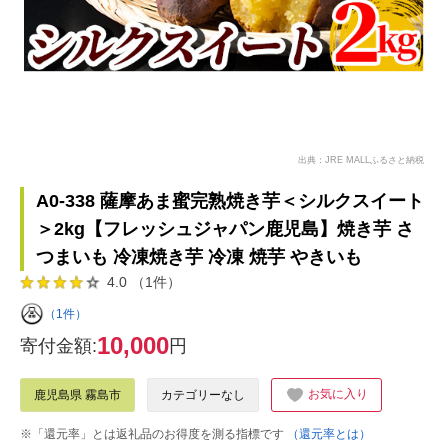
出典：JRE MALLふるさと納税
A0-338 薩摩あま蜜完熟焼き芋＜シルクスイート
＞2kg【フレッシュジャパン鹿児島】焼き芋 さ
つまいも 冷凍焼き芋 冷凍 焼芋 やきいも
4.0 （1件）
（1件）
10,000
寄付金額:
円
お気に入り
鹿児島県 霧島市
カテゴリーなし
※「還元率」とは返礼品のお得度を測る指標です
（還元率とは）