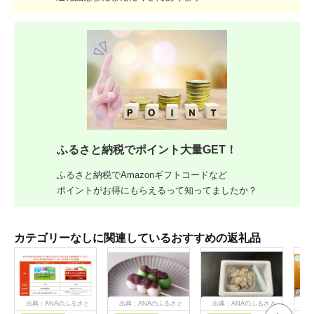
ふるさと納税でポイント大量GET！
ふるさと納税でAmazonギフトコードなど
ポイントがお得にもらえるって知ってましたか？
カテゴリーなしに関連しているおすすめの返礼品
出典：ANAのふるさと
出典：ANAのふるさと
出典：ANAのふるさと
出
納税
納税
納税