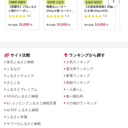
沖縄県 那覇市
秋田県 大仙市
北海道 根室市
埼
【那覇市】JTBふるさ
蜂蜜あんバター
【北海道根室産】牡蠣
【2
と旅行クーポン
200g×2個 ローズメイ
むき身150g×4P[5月
予約
（3,000円分）有効期
[あんバター はちみ
下旬以降発送] A-
史！
5.0
5.0
5.0
間3年（Eメール発
つ 発酵バター あん
54007
ムの
行）｜旅行 トラベル
こ 水あめ不使用 秋
水・
10,000
10,000
14,000
寄付金額:
円
寄付金額:
円
寄付金額:
円
寄付
予約 国内旅行 JTB 宿
田県 大仙市]
約3
泊 観光 体験 旅行券
03
宿泊券 旅行予約 ホテ
ル 旅館 チケット 子供
子連れ カップル 家族
人気 おすすめ 旅行ク
ーポン 店頭 オンライ
サイト比較
ランキングから探す
ン ネット予約 電話 有
効期間3年
楽天ふるさと納税
人気ランキング
ふるなび
還元率ランキング
ふるさとチョイス
家電ランキング
さとふる
高額ランキング
ふるさとプレミアム
一人暮らし
ANAのふるさと納税
食べ物以外
dショッピングふるさと納税百選
その他のランキング
au PAY ふるさと納税
ふるさと本舗
ヤフーのふるさと納税