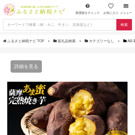
限度額をチェック
お気に入り
メニュー
検索
ふるさと納税ナビ TOP
返礼品検索
カテゴリーなし
A0
詳細を見る