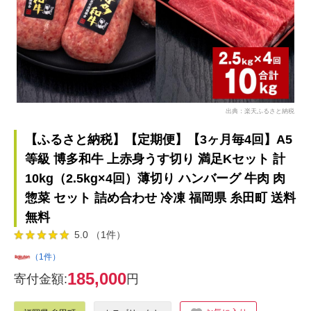
出典：楽天ふるさと納税
【ふるさと納税】【定期便】【3ヶ月毎4回】A5
等級 博多和牛 上赤身うす切り 満足Kセット 計
10kg（2.5kg×4回）薄切り ハンバーグ 牛肉 肉
惣菜 セット 詰め合わせ 冷凍 福岡県 糸田町 送料
無料
5.0 （1件）
（1件）
185,000
寄付金額:
円