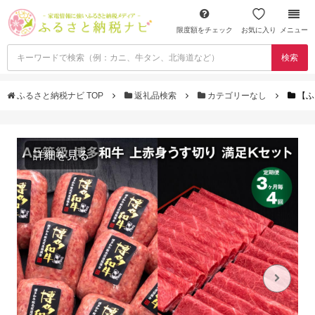
限度額をチェック
お気に入り
メニュー
検索
ふるさと納税ナビ TOP
返礼品検索
カテゴリーなし
【ふ
詳細を見る