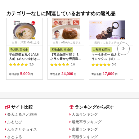
カテゴリーなしに関連しているおすすめの返礼品
出典：JRE MALLふる
出典：ANAのふるさと
出典：ふるさとチョイ
出
さと納税
納税
ス
香川県 高松市
和歌山県 湯浅町
山形県 鶴岡市
佐
半生讃岐石丸うどん6
【常温保管可能 】ミ
キーホルダー 山ぶど
【伊
人前（めんつゆ付き）
ネラル豊かな天日塩だ
うミックス（Ｍ） 山
ース
麺300g×2袋
けで漬けた無添加梅干
形県鶴岡市 アトリエ
5.0
5.0
5.0
し2kg 梅ボーイズ｜
かおる | 山葡萄 雑貨
南高梅
キーホルダー ギフト
5,000
24,000
17,000
寄付金額:
円
寄付金額:
円
寄付金額:
円
寄付
B201_EP6024
贈り物 お取り寄せ 返
礼品
サイト比較
ランキングから探す
楽天ふるさと納税
人気ランキング
ふるなび
還元率ランキング
ふるさとチョイス
家電ランキング
さとふる
高額ランキング