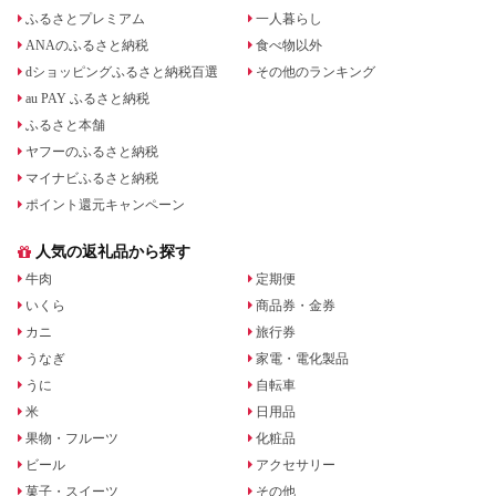
ふるさとプレミアム
一人暮らし
ANAのふるさと納税
食べ物以外
dショッピングふるさと納税百選
その他のランキング
au PAY ふるさと納税
ふるさと本舗
ヤフーのふるさと納税
マイナビふるさと納税
ポイント還元キャンペーン
人気の返礼品から探す
牛肉
定期便
いくら
商品券・金券
カニ
旅行券
うなぎ
家電・電化製品
うに
自転車
米
日用品
果物・フルーツ
化粧品
ビール
アクセサリー
菓子・スイーツ
その他