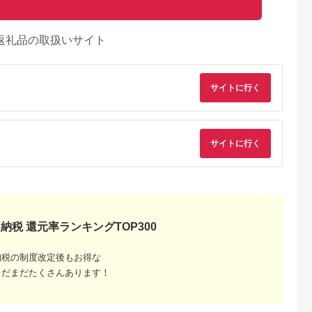
返礼品の取扱いサイト
サイトに行く
サイトに行く
天ふるさと納
出典：楽天ふるさと納
出典：楽天ふるさと納
出典：楽天ふるさと
納税 還元率ランキングTOP300
税
税
税
戸市
宮崎県 日向市
岩手県 宮古市
石川県 志賀町
納税】 い
【ふるさと納税】 海
【ふるさと納税】【三
【ふるさと納税】
納税の制度改定後もお得な
牛 ハンバ
の駅ほそしま 大漁 セ
陸宮古重茂産】無添加
【ご自宅用】 ふぞろ
150g×8個
ット [海の駅 ほそしま
焼きうに 80g×2、5、
い ころ柿 約800g
5.0
5.0
5.0
5.0
まだまだたくさんあります！
27-0407
宮崎県 日向市
10、30個セット_ 焼
【期間限定発送】 [米
4,000
14,000
24,000
18,000
452060079] 冷凍 ア
きうに うに ウニ 雲丹
吉農園 石川県 志賀町
円
寄付金額:
円
寄付金額:
円
寄付金額:
円
オリイカ 魚 フライ す
焼きウニ 無添加 おか
BA4132] 干柿 干し
り身 詰め合わせ
ず おつまみ 酒の肴 ご
柿 かき 枯露柿 果物