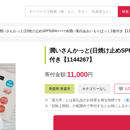
検索
潤いさんかっと(日焼け止めSPF50PA++++)&潤い美白あおいもりぱっく1枚付き【114
潤いさんかっと(日焼け止めSPF
付き【1144267】
11,000
寄付金額:
円
お
青森県 青森市
カテゴリーなし
※「還元率」とは返礼品のお得度を測る指標です
（還
※「控除上限額」の範囲内で寄付するとお得にふるさ