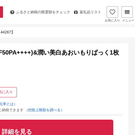
ふるさと納税の
限度額をチェック
返礼品リスト
お気に入り
メニュー
4267】
50PA++++)&潤い美白あおいもりぱっく1枚
気に入り
元率とは）
と納税できます
（控除上限額を調べる）
詳細を見る