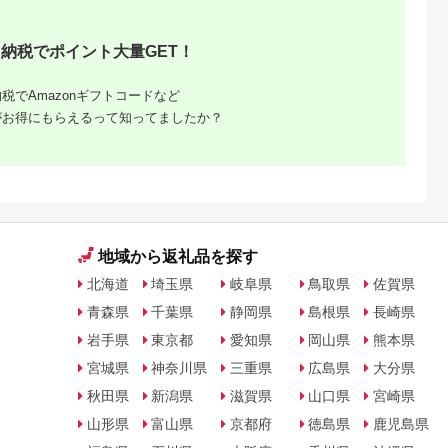
はんのお供 惣菜 魚介
くだもの ドラフルー
海産物 岩手県 宮古市
ツ 800グラム 自然の
産地直送 冷凍 贈答 ギ
甘さ 手作り てづくり
納税でポイント大量GET！
フト 送料無料 【配送
最勝柿 ふるさと納税
不可地域：離島】
【G1335814】
税でAmazonギフトコードなど
がお得にもらえるって知ってましたか？
地域から返礼品を探す
北海道
埼玉県
岐阜県
鳥取県
佐賀県
青森県
千葉県
静岡県
島根県
長崎県
岩手県
東京都
愛知県
岡山県
熊本県
宮城県
神奈川県
三重県
広島県
大分県
秋田県
新潟県
滋賀県
山口県
宮崎県
山形県
富山県
京都府
徳島県
鹿児島県