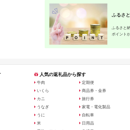
飯 こめ 鹿児島県 さつ
ま市 果報バンタ
ま町
ふるさと
ふるさと納
ポイント
す
人気の返礼品から探す
牛肉
定期便
いくら
商品券・金券
カニ
旅行券
うなぎ
家電・電化製品
うに
自転車
米
日用品