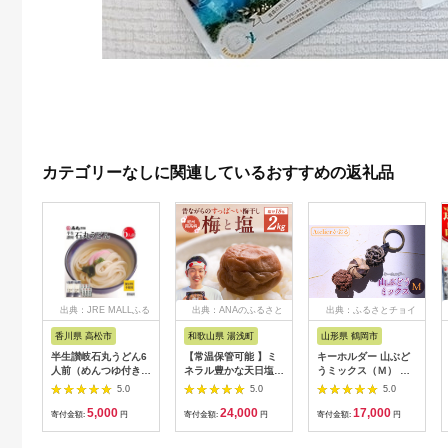
カテゴリーなしに関連しているおすすめの返礼品
出典：JRE MALLふる
出典：ANAのふるさと
出典：ふるさとチョイ
さと納税
納税
ス
香川県 高松市
和歌山県 湯浅町
山形県 鶴岡市
半生讃岐石丸うどん6
【常温保管可能 】ミ
キーホルダー 山ぶど
人前（めんつゆ付き）
ネラル豊かな天日塩だ
うミックス（Ｍ） 山
麺300g×2袋
けで漬けた無添加梅干
形県鶴岡市 アトリエ
5.0
5.0
5.0
し2kg 梅ボーイズ｜
かおる | 山葡萄 雑貨
5,000
24,000
17,000
南高梅
キーホルダー ギフト
寄付金額:
円
寄付金額:
円
寄付金額:
円
B201_EP6024
贈り物 お取り寄せ 返
礼品