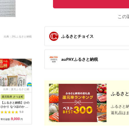
この
ふるさとチョイス
出典：JALふるさと納税
auPAYふるさと納税
出典：楽天ふるさと納
出典：ふるさとチョイ
出典：楽天ふるさと納
出典：楽
ふるさと
税
ス
税
鹿児島県 さつま町
佐賀県 伊万里市
沖縄県 うるま市
岩手県 二
【ふるさと納税】ひの
【伊万里焼】ブルーレ
【ふるさと納税】［沖
【ふるさと
ふるさと
ひかり なつほのか あ
ースパン皿 035-H389
縄の海塩］ぬちまーす
わて短角和
きほなみ 選べる 品種
顆粒（250g）×2袋セ
ーグセット 
5.0
5.0
5.0
返礼品は
定期便 米 2kg
ット 【ぬちまーす】
計1.2kg 0
9,000
13,000
12,000
1
5kg《出荷時期をお選
食塩 塩 調味料 食卓塩
寄付金額:
円
寄付金額:
円
寄付金額:
円
寄付金額:
びください》かじや農
顆粒 シーソルト 人気
産 お米 ご飯 白米 白
返礼品 海塩 沖縄 うる