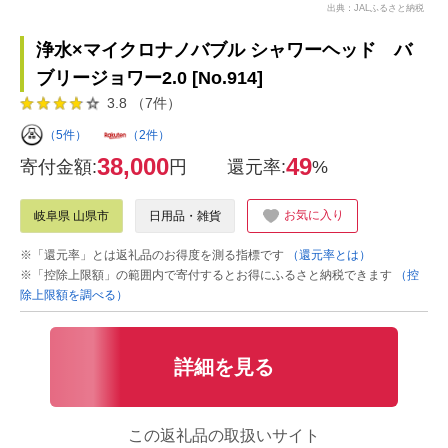
出典：JALふるさと納税
浄水×マイクロナノバブル シャワーヘッド バ
ブリージョワー2.0 [No.914]
3.8 （7件）
（5件）
（2件）
38,000
49
寄付金額:
円
還元率:
%
お気に入り
岐阜県 山県市
日用品・雑貨
※「還元率」とは返礼品のお得度を測る指標です
（還元率とは）
※「控除上限額」の範囲内で寄付するとお得にふるさと納税できます
（控
除上限額を調べる）
詳細を見る
この返礼品の取扱いサイト