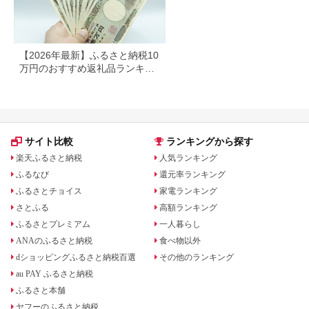
E0292R0806-13
【2026年最新】ふるさと納税10
万円のおすすめ返礼品ランキン
グ｜食品・家電・日用品を厳選
サイト比較
ランキングから探す
楽天ふるさと納税
人気ランキング
ふるなび
還元率ランキング
ふるさとチョイス
家電ランキング
さとふる
高額ランキング
ふるさとプレミアム
一人暮らし
ANAのふるさと納税
食べ物以外
dショッピングふるさと納税百選
その他のランキング
au PAY ふるさと納税
ふるさと本舗
ヤフーのふるさと納税