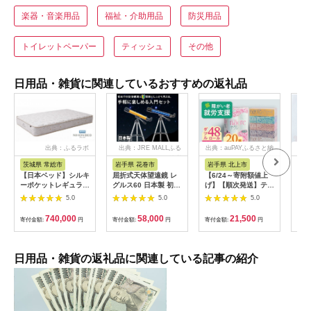
楽器・音楽用品
福祉・介助用品
防災用品
トイレットペーパー
ティッシュ
その他
日用品・雑貨に関連しているおすすめの返礼品
出典：ふるラボ
出典：JRE MALLふる
出典：auPAYふるさと納
出
さと納税
税
茨城県 常総市
岩手県 花巻市
岩手県 北上市
岐
【日本ベッド】シルキ
屈折式天体望遠鏡 レ
【6/24～寄附額値上
イホ
ーポケットレギュラー
グルス60 日本製 初心
げ】【順次発送】ティ
菓子
11334 シングル 日本
者用 スマホ撮影 (カラ
ッシュペーパー 20箱
5.0
5.0
5.0
ベッド シルキーポケ
ー：オレンジ）
＆ トイレットロール
ットレギュラー シン
【1835-2】
(ダブル) 48個 福祉施
740,000
58,000
21,500
寄付金額:
円
寄付金額:
円
寄付金額:
円
寄付
グル 通気性 ロングセ
設支援 日用品 常備品
ラー 放湿性 ※沖縄
備蓄品 box ちり紙 テ
県・離島への配送不可
ィシュー ボックステ
ィッシュ パルプ
日用品・雑貨の返礼品に関連している記事の紹介
100％ 無香料 1箱
400枚 東北産 製造元
北上市 トイレットペ
ーパー ダブル シング
ル 岩手県 北上市