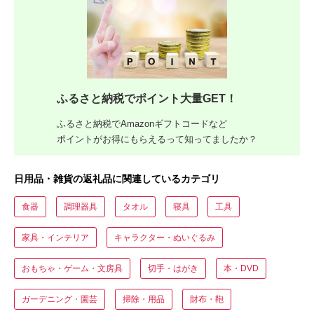
ふるさと納税でポイント大量GET！
ふるさと納税でAmazonギフトコードなど
ポイントがお得にもらえるって知ってましたか？
日用品・雑貨の返礼品に関連しているカテゴリ
食器
調理器具
タオル
寝具
工具
家具・インテリア
キャラクター・ぬいぐるみ
おもちゃ・ゲーム・文房具
切手・はがき
本・DVD
ガーデニング・園芸
掃除・用品
財布・鞄