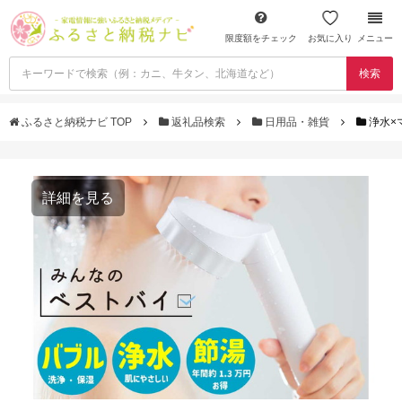
限度額をチェック
お気に入り
メニュー
検索
ふるさと納税ナビ TOP
返礼品検索
日用品・雑貨
浄水×
詳細を見る