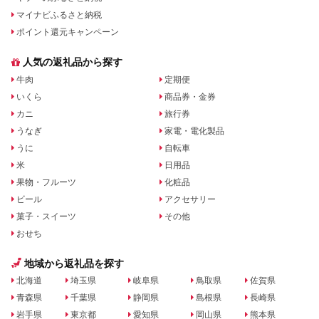
マイナビふるさと納税
ポイント還元キャンペーン
人気の返礼品から探す
牛肉
定期便
いくら
商品券・金券
カニ
旅行券
うなぎ
家電・電化製品
うに
自転車
米
日用品
果物・フルーツ
化粧品
ビール
アクセサリー
菓子・スイーツ
その他
おせち
地域から返礼品を探す
北海道
埼玉県
岐阜県
鳥取県
佐賀県
青森県
千葉県
静岡県
島根県
長崎県
岩手県
東京都
愛知県
岡山県
熊本県