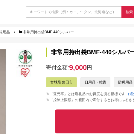
検索
災用品
非常用持出袋BMF-440シルバー
非常用持出袋BMF-440シルバ
9,000
寄付金額:
円
宮城県 角田市
日用品・雑貨
防災用品
※「還元率」とは返礼品のお得度を測る指標です
（還
※「控除上限額」の範囲内で寄付するとお得にふるさ