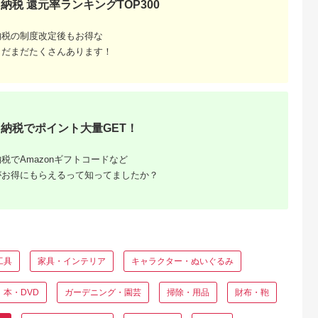
納税 還元率ランキングTOP300
漏れ 感知 警
ー アイリスオーヤマ
器 煙感知器
 家庭用 電
納税の制度改定後もお得な
で ガス漏れ
ス漏れ検知
まだまだたくさんあります！
 防災 グッズ
ズ
| D25
納税でポイント大量GET！
税でAmazonギフトコードなど
がお得にもらえるって知ってましたか？
工具
家具・インテリア
キャラクター・ぬいぐるみ
本・DVD
ガーデニング・園芸
掃除・用品
財布・鞄