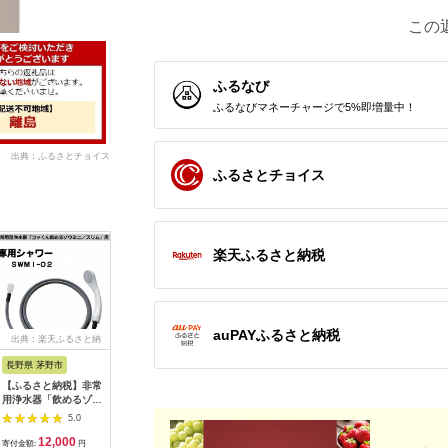
この
ふるなび
ふるなびマネーチャージで5%即増量中！
出典：ふるさとチョイス
ふるさとチョイス
楽天ふるさと納税
auPAYふるさと納税
出典：楽天ふるさと納
出典：マイナビふるさ
出典：ふるさとチョイ
出典：楽
税
と納税
ス
長野県 茅野市
兵庫県 市
鹿児島県 志布志市
愛媛県 伊
【ふるさと納税】非常
20L軽油缶（緑）
非常食 志布志安心ご
【ふるさ
用浄水器「飲めるゾウ
007IT01N.
飯＜かつお節ご飯＞
報知器 一
ミニ/スリム」 専用シ
(スプーン付き)6食 a5-
知機能付き
5.0
5.0
5.0
ャワー【1541956】
225
プラシオ S
12,000
7,000
15,000
2
善 煙 一
寄付金額:
円
寄付金額:
円
寄付金額:
円
寄付金額: