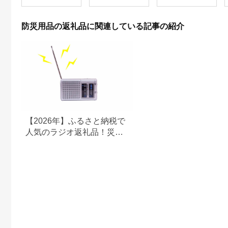
【1578602】
品 非常用 備蓄用 災害
用 災害用トイレ 災害
時トイレ 女性用 男性
防災用品の返礼品に関連している記事の紹介
用 介護用 福祉用品 静
岡 静岡県 浜松市
[№5786-3125]
【2026年】ふるさと納税で
人気のラジオ返礼品！災害
時にも活躍