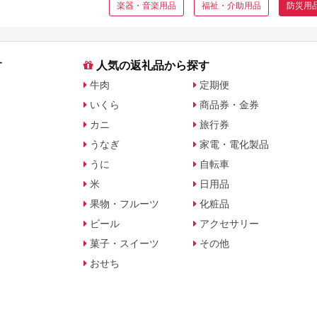
楽器・音楽用品
福祉・介助用品
防災用
す
人気の返礼品から探す
牛肉
定期便
いくら
商品券・金券
カニ
旅行券
うなぎ
家電・電化製品
うに
自転車
米
日用品
果物・フルーツ
化粧品
ビール
アクセサリー
菓子・スイーツ
その他
おせち