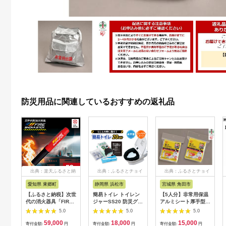
防災用品に関連しているおすすめの返礼品
出典：楽天ふるさと納
出典：ふるさとチョイ
出典：ふるさとチョイ
税
ス
ス
愛知県 東郷町
静岡県 浜松市
宮城県 角田市
【ふるさと納税】次世
簡易トイレ トイレン
【5人分】非常用保温
代の消火器具「FIRE
ジャーSS20 防災グッ
アルミシート厚手型
SHOKA STICK(ファ
ズ 10営業日以内に発
JTH-1419 シルバー
5.0
5.0
5.0
イヤーショーカスティ
送 災害 防災 トイレ
59,000
18,000
15,000
ック)」50秒
処理袋 凝固剤 防災用
寄付金額:
円
寄付金額:
円
寄付金額:
円