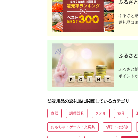
ふるさと
ガス ガス
報器 報知
ガス警報器
ふるさと
池式 自分
警報器 ガ
返礼品は
器 検知器
防災グッ
YAMAZEN 
ふるさと
ふるさと納
ポイント
防災用品の返礼品に関連しているカテゴリ
食器
調理器具
タオル
寝具
おもちゃ・ゲーム・文房具
切手・はがき